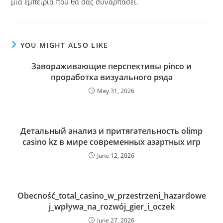
μια εμπειρία που θα σας συναρπάσει.
YOU MIGHT ALSO LIKE
Завораживающие перспективы pinco и
проработка визуального ряда
May 31, 2026
Детальный анализ и притягательность olimp
casino kz в мире современных азартных игр
June 12, 2026
Obecność_total_casino_w_przestrzeni_hazardowe
j_wpływa_na_rozwój_gier_i_oczek
June 27, 2026