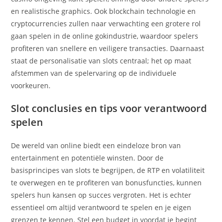
en realistische graphics. Ook blockchain technologie en
cryptocurrencies zullen naar verwachting een grotere rol
gaan spelen in de online gokindustrie, waardoor spelers
profiteren van snellere en veiligere transacties. Daarnaast
staat de personalisatie van slots centraal; het op maat
afstemmen van de spelervaring op de individuele
voorkeuren.
Slot conclusies en tips voor verantwoord
spelen
De wereld van online biedt een eindeloze bron van
entertainment en potentiële winsten. Door de
basisprincipes van slots te begrijpen, de RTP en volatiliteit
te overwegen en te profiteren van bonusfuncties, kunnen
spelers hun kansen op succes vergroten. Het is echter
essentieel om altijd verantwoord te spelen en je eigen
grenzen te kennen. Stel een budget in voordat je begint