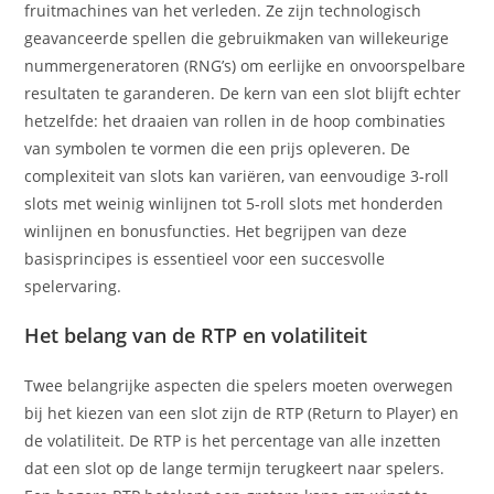
fruitmachines van het verleden. Ze zijn technologisch
geavanceerde spellen die gebruikmaken van willekeurige
nummergeneratoren (RNG’s) om eerlijke en onvoorspelbare
resultaten te garanderen. De kern van een slot blijft echter
hetzelfde: het draaien van rollen in de hoop combinaties
van symbolen te vormen die een prijs opleveren. De
complexiteit van slots kan variëren, van eenvoudige 3-roll
slots met weinig winlijnen tot 5-roll slots met honderden
winlijnen en bonusfuncties. Het begrijpen van deze
basisprincipes is essentieel voor een succesvolle
spelervaring.
Het belang van de RTP en volatiliteit
Twee belangrijke aspecten die spelers moeten overwegen
bij het kiezen van een slot zijn de RTP (Return to Player) en
de volatiliteit. De RTP is het percentage van alle inzetten
dat een slot op de lange termijn terugkeert naar spelers.