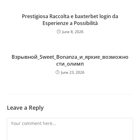
Prestigiosa Raccolta e baxterbet login da
Esperienze a Possibilità
June 8, 2026
Взрывной_Sweet_Bonanza_и_яркие_возможно
сти_олимп
June 23, 2026
Leave a Reply
Comment