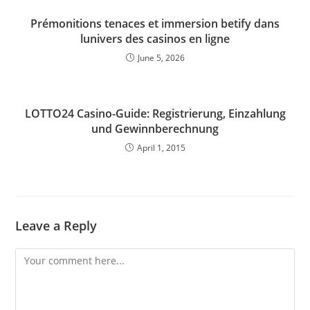
Prémonitions tenaces et immersion betify dans
lunivers des casinos en ligne
June 5, 2026
LOTTO24 Casino-Guide: Registrierung, Einzahlung
und Gewinnberechnung
April 1, 2015
Leave a Reply
Comment