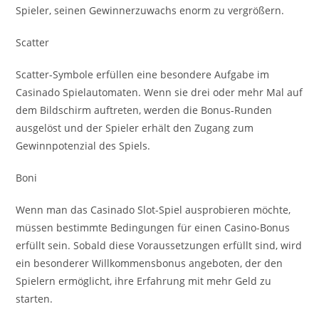
Spieler, seinen Gewinnerzuwachs enorm zu vergrößern.
Scatter
Scatter-Symbole erfüllen eine besondere Aufgabe im
Casinado Spielautomaten. Wenn sie drei oder mehr Mal auf
dem Bildschirm auftreten, werden die Bonus-Runden
ausgelöst und der Spieler erhält den Zugang zum
Gewinnpotenzial des Spiels.
Boni
Wenn man das Casinado Slot-Spiel ausprobieren möchte,
müssen bestimmte Bedingungen für einen Casino-Bonus
erfüllt sein. Sobald diese Voraussetzungen erfüllt sind, wird
ein besonderer Willkommensbonus angeboten, der den
Spielern ermöglicht, ihre Erfahrung mit mehr Geld zu
starten.