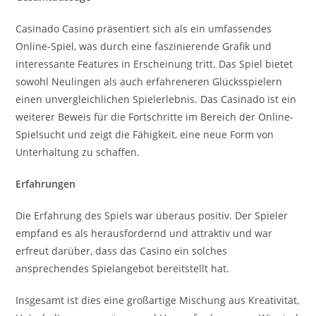
Casinado Casino präsentiert sich als ein umfassendes
Online-Spiel, was durch eine faszinierende Grafik und
interessante Features in Erscheinung tritt. Das Spiel bietet
sowohl Neulingen als auch erfahreneren Glücksspielern
einen unvergleichlichen Spielerlebnis. Das Casinado ist ein
weiterer Beweis für die Fortschritte im Bereich der Online-
Spielsucht und zeigt die Fähigkeit, eine neue Form von
Unterhaltung zu schaffen.
Erfahrungen
Die Erfahrung des Spiels war überaus positiv. Der Spieler
empfand es als herausfordernd und attraktiv und war
erfreut darüber, dass das Casino ein solches
ansprechendes Spielangebot bereitstellt hat.
Insgesamt ist dies eine großartige Mischung aus Kreativität,