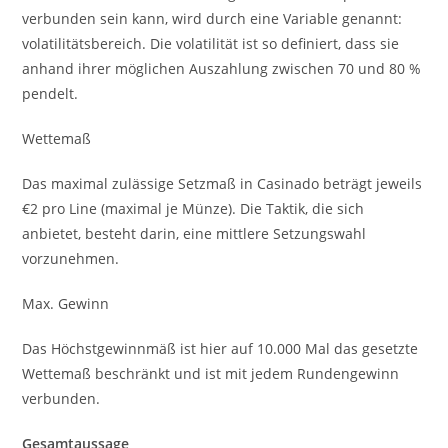
verbunden sein kann, wird durch eine Variable genannt:
volatilitätsbereich. Die volatilität ist so definiert, dass sie
anhand ihrer möglichen Auszahlung zwischen 70 und 80 %
pendelt.
Wettemaß
Das maximal zulässige Setzmaß in Casinado beträgt jeweils
€2 pro Line (maximal je Münze). Die Taktik, die sich
anbietet, besteht darin, eine mittlere Setzungswahl
vorzunehmen.
Max. Gewinn
Das Höchstgewinnmäß ist hier auf 10.000 Mal das gesetzte
Wettemaß beschränkt und ist mit jedem Rundengewinn
verbunden.
Gesamtaussage