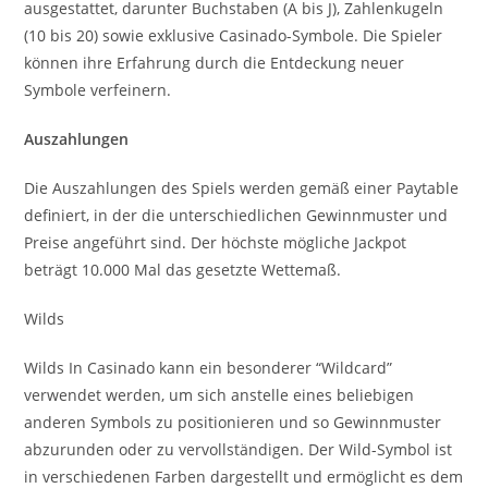
ausgestattet, darunter Buchstaben (A bis J), Zahlenkugeln
(10 bis 20) sowie exklusive Casinado-Symbole. Die Spieler
können ihre Erfahrung durch die Entdeckung neuer
Symbole verfeinern.
Auszahlungen
Die Auszahlungen des Spiels werden gemäß einer Paytable
definiert, in der die unterschiedlichen Gewinnmuster und
Preise angeführt sind. Der höchste mögliche Jackpot
beträgt 10.000 Mal das gesetzte Wettemaß.
Wilds
Wilds In Casinado kann ein besonderer “Wildcard”
verwendet werden, um sich anstelle eines beliebigen
anderen Symbols zu positionieren und so Gewinnmuster
abzurunden oder zu vervollständigen. Der Wild-Symbol ist
in verschiedenen Farben dargestellt und ermöglicht es dem