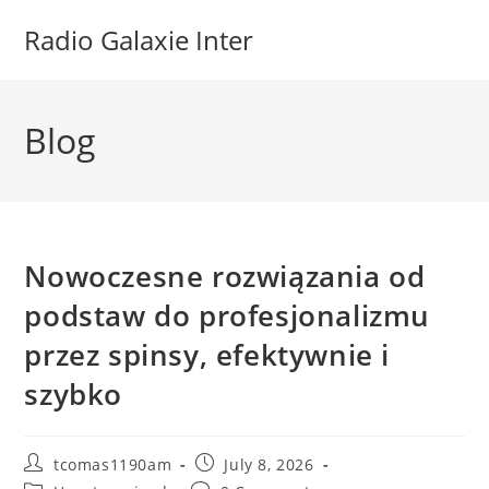
Skip
Radio Galaxie Inter
to
content
Blog
Nowoczesne rozwiązania od
podstaw do profesjonalizmu
przez spinsy, efektywnie i
szybko
Post
Post
tcomas1190am
July 8, 2026
author:
published: