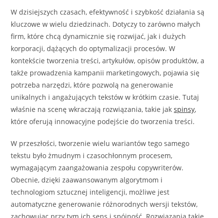
W dzisiejszych czasach, efektywność i szybkość działania są
kluczowe w wielu dziedzinach. Dotyczy to zarówno małych
firm, które chcą dynamicznie się rozwijać, jak i dużych
korporacji, dążących do optymalizacji procesów. W
kontekście tworzenia treści, artykułów, opisów produktów, a
także prowadzenia kampanii marketingowych, pojawia się
potrzeba narzędzi, które pozwolą na generowanie
unikalnych i angażujących tekstów w krótkim czasie. Tutaj
właśnie na scenę wkraczają rozwiązania, takie jak
spinsy
,
które oferują innowacyjne podejście do tworzenia treści.
W przeszłości, tworzenie wielu wariantów tego samego
tekstu było żmudnym i czasochłonnym procesem,
wymagającym zaangażowania zespołu copywriterów.
Obecnie, dzięki zaawansowanym algorytmom i
technologiom sztucznej inteligencji, możliwe jest
automatyczne generowanie różnorodnych wersji tekstów,
zachowując przy tym ich sens i spójność. Rozwiązania takie