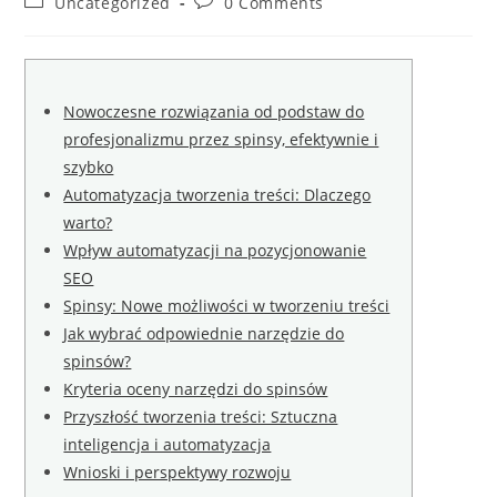
Post
Post
Uncategorized
0 Comments
category:
comments:
Nowoczesne rozwiązania od podstaw do
profesjonalizmu przez spinsy, efektywnie i
szybko
Automatyzacja tworzenia treści: Dlaczego
warto?
Wpływ automatyzacji na pozycjonowanie
SEO
Spinsy: Nowe możliwości w tworzeniu treści
Jak wybrać odpowiednie narzędzie do
spinsów?
Kryteria oceny narzędzi do spinsów
Przyszłość tworzenia treści: Sztuczna
inteligencja i automatyzacja
Wnioski i perspektywy rozwoju