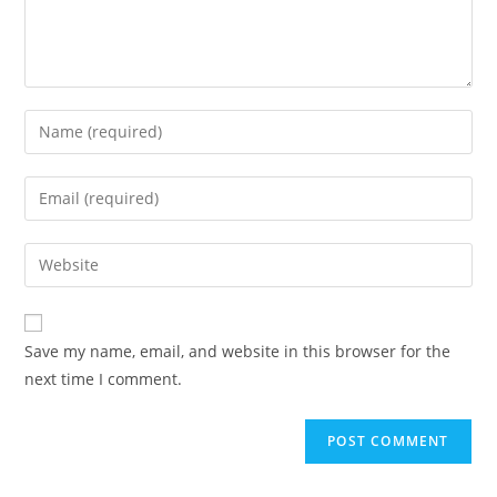
Enter
your
name
Enter
or
your
username
email
Enter
to
address
your
comment
to
website
comment
URL
Save my name, email, and website in this browser for the
(optional)
next time I comment.