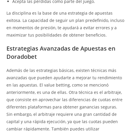
Acepta las pérdidas como parte del juego.
La disciplina es la base de una estrategia de apuestas
exitosa. La capacidad de seguir un plan predefinido, incluso
en momentos de presión, te ayudará a evitar errores y a
maximizar tus posibilidades de obtener beneficios.
Estrategias Avanzadas de Apuestas en
Doradobet
Además de las estrategias básicas, existen técnicas más
avanzadas que pueden ayudarte a mejorar tu rendimiento
en las apuestas. El value betting, como se mencionó
anteriormente, es una de ellas. Otra técnica es el arbitraje,
que consiste en aprovechar las diferencias de cuotas entre
diferentes plataformas para obtener ganancias seguras.
Sin embargo, el arbitraje requiere una gran cantidad de
capital y una rápida ejecución, ya que las cuotas pueden
cambiar rápidamente. También puedes utilizar