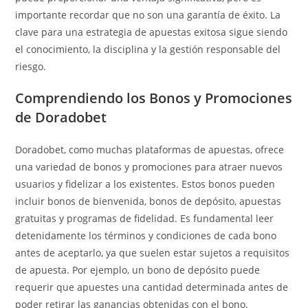
importante recordar que no son una garantía de éxito. La
clave para una estrategia de apuestas exitosa sigue siendo
el conocimiento, la disciplina y la gestión responsable del
riesgo.
Comprendiendo los Bonos y Promociones
de Doradobet
Doradobet, como muchas plataformas de apuestas, ofrece
una variedad de bonos y promociones para atraer nuevos
usuarios y fidelizar a los existentes. Estos bonos pueden
incluir bonos de bienvenida, bonos de depósito, apuestas
gratuitas y programas de fidelidad. Es fundamental leer
detenidamente los términos y condiciones de cada bono
antes de aceptarlo, ya que suelen estar sujetos a requisitos
de apuesta. Por ejemplo, un bono de depósito puede
requerir que apuestes una cantidad determinada antes de
poder retirar las ganancias obtenidas con el bono.