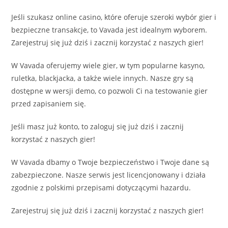
Jeśli szukasz online casino, które oferuje szeroki wybór gier i
bezpieczne transakcje, to Vavada jest idealnym wyborem.
Zarejestruj się już dziś i zacznij korzystać z naszych gier!
W Vavada oferujemy wiele gier, w tym popularne kasyno,
ruletka, blackjacka, a także wiele innych. Nasze gry są
dostępne w wersji demo, co pozwoli Ci na testowanie gier
przed zapisaniem się.
Jeśli masz już konto, to zaloguj się już dziś i zacznij
korzystać z naszych gier!
W Vavada dbamy o Twoje bezpieczeństwo i Twoje dane są
zabezpieczone. Nasze serwis jest licencjonowany i działa
zgodnie z polskimi przepisami dotyczącymi hazardu.
Zarejestruj się już dziś i zacznij korzystać z naszych gier!