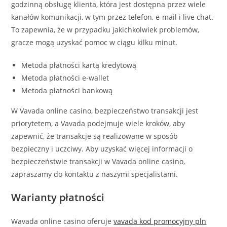
godzinną obsługę klienta, która jest dostępna przez wiele
kanałów komunikacji, w tym przez telefon, e-mail i live chat.
To zapewnia, że w przypadku jakichkolwiek problemów,
gracze mogą uzyskać pomoc w ciągu kilku minut.
Metoda płatności kartą kredytową
Metoda płatności e-wallet
Metoda płatności bankową
W Vavada online casino, bezpieczeństwo transakcji jest
priorytetem, a Vavada podejmuje wiele kroków, aby
zapewnić, że transakcje są realizowane w sposób
bezpieczny i uczciwy. Aby uzyskać więcej informacji o
bezpieczeństwie transakcji w Vavada online casino,
zapraszamy do kontaktu z naszymi specjalistami.
Warianty płatności
Wavada online casino oferuje
vavada kod promocyjny pln