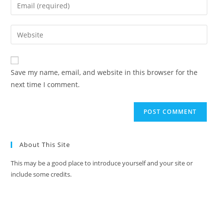
Enter
or
your
username
email
Enter
to
address
your
comment
to
website
comment
URL
Save my name, email, and website in this browser for the
(optional)
next time I comment.
About This Site
This may be a good place to introduce yourself and your site or
include some credits.