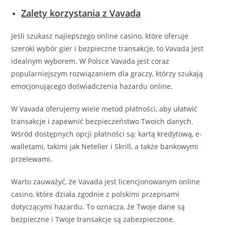
Zalety korzystania z Vavada
Jeśli szukasz najlepszego online casino, które oferuje
szeroki wybór gier i bezpieczne transakcje, to Vavada jest
idealnym wyborem. W Polsce Vavada jest coraz
popularniejszym rozwiązaniem dla graczy, którzy szukają
emocjonującego doświadczenia hazardu online.
W Vavada oferujemy wiele metod płatności, aby ułatwić
transakcje i zapewnić bezpieczeństwo Twoich danych.
Wśród dostępnych opcji płatności są: kartą kredytową, e-
walletami, takimi jak Neteller i Skrill, a także bankowymi
przelewami.
Warto zauważyć, że Vavada jest licencjonowanym online
casino, które działa zgodnie z polskimi przepisami
dotyczącymi hazardu. To oznacza, że Twoje dane są
bezpieczne i Twoje transakcje są zabezpieczone.