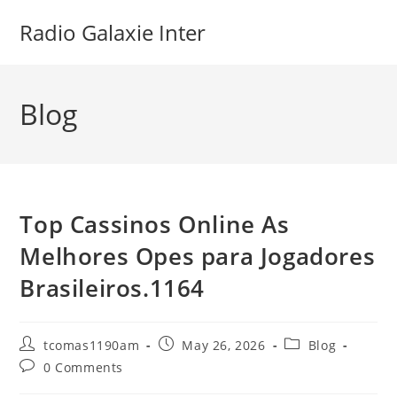
Skip
Radio Galaxie Inter
to
content
Blog
Top Cassinos Online As
Melhores Opes para Jogadores
Brasileiros.1164
Post
Post
Post
tcomas1190am
May 26, 2026
Blog
author:
published:
category:
Post
0 Comments
comments: