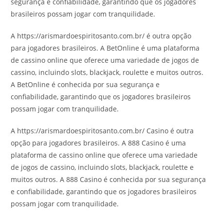
segurança e confiabilidade, garantindo que os jogadores
brasileiros possam jogar com tranquilidade.
A https://arismardoespiritosanto.com.br/ é outra opção
para jogadores brasileiros. A BetOnline é uma plataforma
de cassino online que oferece uma variedade de jogos de
cassino, incluindo slots, blackjack, roulette e muitos outros.
A BetOnline é conhecida por sua segurança e
confiabilidade, garantindo que os jogadores brasileiros
possam jogar com tranquilidade.
A https://arismardoespiritosanto.com.br/ Casino é outra
opção para jogadores brasileiros. A 888 Casino é uma
plataforma de cassino online que oferece uma variedade
de jogos de cassino, incluindo slots, blackjack, roulette e
muitos outros. A 888 Casino é conhecida por sua segurança
e confiabilidade, garantindo que os jogadores brasileiros
possam jogar com tranquilidade.