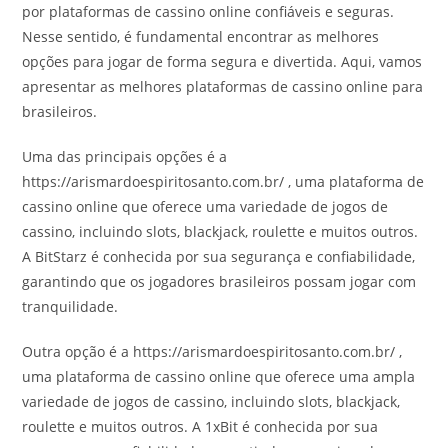
por plataformas de cassino online confiáveis e seguras.
Nesse sentido, é fundamental encontrar as melhores
opções para jogar de forma segura e divertida. Aqui, vamos
apresentar as melhores plataformas de cassino online para
brasileiros.
Uma das principais opções é a
https://arismardoespiritosanto.com.br/ , uma plataforma de
cassino online que oferece uma variedade de jogos de
cassino, incluindo slots, blackjack, roulette e muitos outros.
A BitStarz é conhecida por sua segurança e confiabilidade,
garantindo que os jogadores brasileiros possam jogar com
tranquilidade.
Outra opção é a https://arismardoespiritosanto.com.br/ ,
uma plataforma de cassino online que oferece uma ampla
variedade de jogos de cassino, incluindo slots, blackjack,
roulette e muitos outros. A 1xBit é conhecida por sua