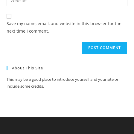
address
your
comment
to
website
comment
URL
Save my name, email, and website in this browser for the
(optional)
next time I comment.
About This Site
This may be a good place to introduce yourself and your site or
include some credits.