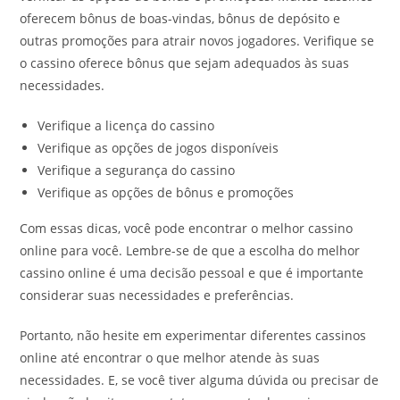
oferecem bônus de boas-vindas, bônus de depósito e
outras promoções para atrair novos jogadores. Verifique se
o cassino oferece bônus que sejam adequados às suas
necessidades.
Verifique a licença do cassino
Verifique as opções de jogos disponíveis
Verifique a segurança do cassino
Verifique as opções de bônus e promoções
Com essas dicas, você pode encontrar o melhor cassino
online para você. Lembre-se de que a escolha do melhor
cassino online é uma decisão pessoal e que é importante
considerar suas necessidades e preferências.
Portanto, não hesite em experimentar diferentes cassinos
online até encontrar o que melhor atende às suas
necessidades. E, se você tiver alguma dúvida ou precisar de