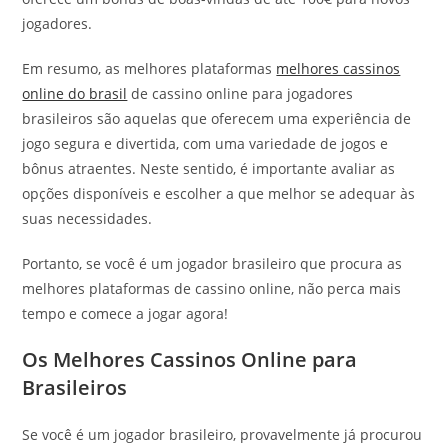
jogadores.
Em resumo, as melhores plataformas
melhores cassinos
online do brasil
de cassino online para jogadores
brasileiros são aquelas que oferecem uma experiência de
jogo segura e divertida, com uma variedade de jogos e
bônus atraentes. Neste sentido, é importante avaliar as
opções disponíveis e escolher a que melhor se adequar às
suas necessidades.
Portanto, se você é um jogador brasileiro que procura as
melhores plataformas de cassino online, não perca mais
tempo e comece a jogar agora!
Os Melhores Cassinos Online para
Brasileiros
Se você é um jogador brasileiro, provavelmente já procurou