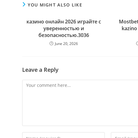
YOU MIGHT ALSO LIKE
казино онлайн 2026 играйте с
Mostbet
уверенностью и
kazino
безопасностью.3036
June 20, 2026
Leave a Reply
Comment
Enter
Enter