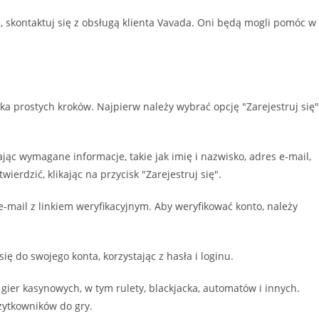
ją, skontaktuj się z obsługą klienta Vavada. Oni będą mogli pomóc w
ka prostych kroków. Najpierw należy wybrać opcję "Zarejestruj się"
jąc wymagane informacje, takie jak imię i nazwisko, adres e-mail,
ierdzić, klikając na przycisk "Zarejestruj się".
-mail z linkiem weryfikacyjnym. Aby weryfikować konto, należy
ię do swojego konta, korzystając z hasła i loginu.
gier kasynowych, w tym rulety, blackjacka, automatów i innych.
żytkowników do gry.