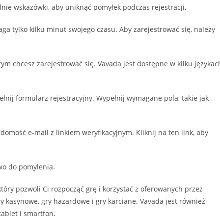
dnie wskazówki, aby uniknąć pomyłek podczas rejestracji.
ga tylko kilku minut swojego czasu. Aby zarejestrować się, należy
rym chcesz zarejestrować się. Vavada jest dostępne w kilku językac
pełnij formularz rejestracyjny. Wypełnij wymagane pola, takie jak
domość e-mail z linkiem weryfikacyjnym. Kliknij na ten link, aby
two do pomylenia.
tóry pozwoli Ci rozpocząć grę i korzystać z oferowanych przez
ry kasynowe, gry hazardowe i gry karciane. Vavada jest również
ablet i smartfon.