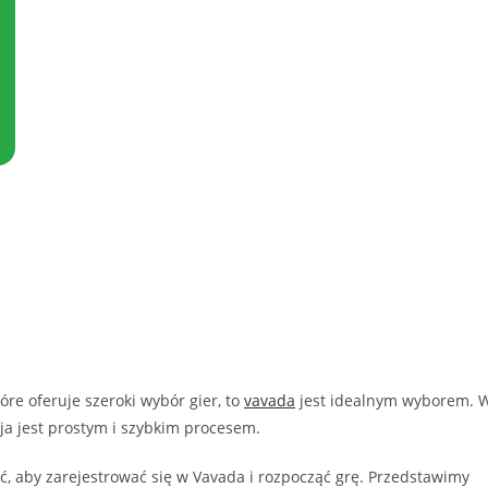
óre oferuje szeroki wybór gier, to
vavada
jest idealnym wyborem. 
cja jest prostym i szybkim procesem.
ć, aby zarejestrować się w Vavada i rozpocząć grę. Przedstawimy