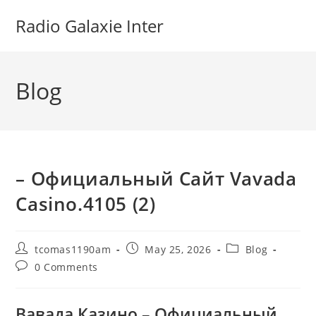
Skip
Radio Galaxie Inter
to
content
Blog
– Официальный Сайт Vavada
Casino.4105 (2)
Post
Post
Post
tcomas1190am
May 25, 2026
Blog
author:
published:
category:
Post
0 Comments
comments:
Вавада Казино – Официальный