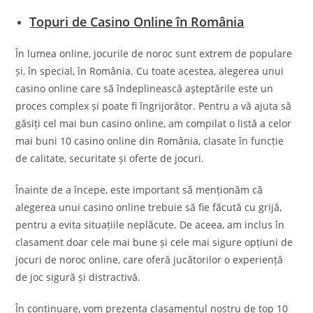
Topuri de Casino Online în România
În lumea online, jocurile de noroc sunt extrem de populare
și, în special, în România. Cu toate acestea, alegerea unui
casino online care să îndeplinească așteptările este un
proces complex și poate fi îngrijorător. Pentru a vă ajuta să
găsiți cel mai bun casino online, am compilat o listă a celor
mai buni 10 casino online din România, clasate în funcție
de calitate, securitate și oferte de jocuri.
Înainte de a începe, este important să menționăm că
alegerea unui casino online trebuie să fie făcută cu grijă,
pentru a evita situațiile neplăcute. De aceea, am inclus în
clasament doar cele mai bune și cele mai sigure opțiuni de
jocuri de noroc online, care oferă jucătorilor o experiență
de joc sigură și distractivă.
În continuare, vom prezenta clasamentul nostru de top 10