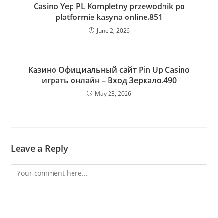
Casino Yep PL Kompletny przewodnik po
platformie kasyna online.851
June 2, 2026
Казино Официальный сайт Pin Up Casino
играть онлайн – Вход Зеркало.490
May 23, 2026
Leave a Reply
Comment