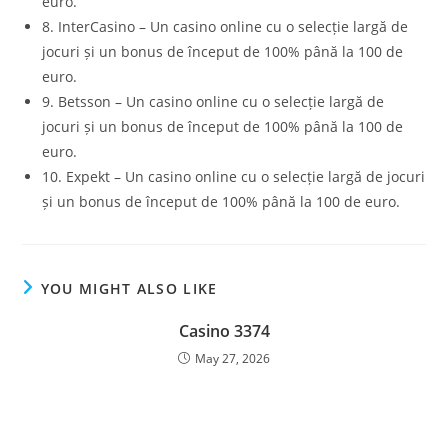
euro.
8. InterCasino – Un casino online cu o selecție largă de
jocuri și un bonus de început de 100% până la 100 de
euro.
9. Betsson – Un casino online cu o selecție largă de
jocuri și un bonus de început de 100% până la 100 de
euro.
10. Expekt – Un casino online cu o selecție largă de jocuri
și un bonus de început de 100% până la 100 de euro.
YOU MIGHT ALSO LIKE
Casino 3374
May 27, 2026