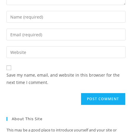
Enter
your
name
Enter
or
your
username
email
Enter
to
address
your
comment
to
website
comment
URL
Save my name, email, and website in this browser for the
(optional)
next time I comment.
About This Site
This may be a good place to introduce yourself and your site or