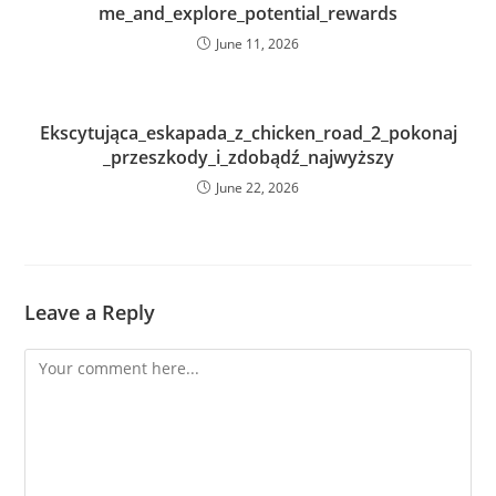
me_and_explore_potential_rewards
June 11, 2026
Ekscytująca_eskapada_z_chicken_road_2_pokonaj
_przeszkody_i_zdobądź_najwyższy
June 22, 2026
Leave a Reply
Comment