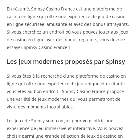
En résumé, Spinsy Casino France est une plateforme de
casino en ligne qui offre une expérience de jeu de casino
en ligne sécurisée, amusante et avec des bonus attrayants.
Si vous cherchez un endroit où vous pouvez jouer aux jeux
de casino en ligne avec des bonus réguliers, vous devriez
essayer Spinsy Casino France !
Les jeux modernes proposés par Spinsy
Si vous êtes à la recherche d’une plateforme de casino en
ligne qui offre une expérience de jeu unique et excitante,
vous êtes au bon endroit ! Spinsy Casino France propose
une variété de jeux modernes qui vous permettront de
vivre des moments inoubliables.
Les jeux de Spinsy sont conçus pour vous offrir une
expérience de jeu immersive et interactive. Vous pouvez
choisir parmi une grande sélection de jeux de casino en