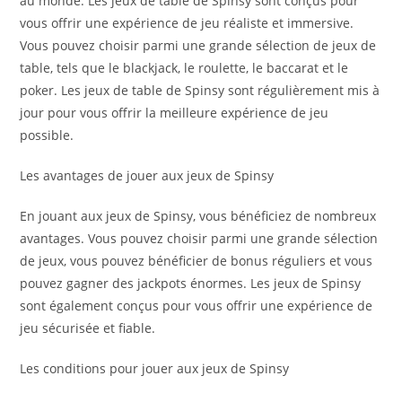
au monde. Les jeux de table de Spinsy sont conçus pour
vous offrir une expérience de jeu réaliste et immersive.
Vous pouvez choisir parmi une grande sélection de jeux de
table, tels que le blackjack, le roulette, le baccarat et le
poker. Les jeux de table de Spinsy sont régulièrement mis à
jour pour vous offrir la meilleure expérience de jeu
possible.
Les avantages de jouer aux jeux de Spinsy
En jouant aux jeux de Spinsy, vous bénéficiez de nombreux
avantages. Vous pouvez choisir parmi une grande sélection
de jeux, vous pouvez bénéficier de bonus réguliers et vous
pouvez gagner des jackpots énormes. Les jeux de Spinsy
sont également conçus pour vous offrir une expérience de
jeu sécurisée et fiable.
Les conditions pour jouer aux jeux de Spinsy