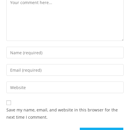
Comment
Enter
your
name
Enter
or
your
username
email
Enter
to
address
your
comment
to
website
comment
URL
Save my name, email, and website in this browser for the
(optional)
next time I comment.