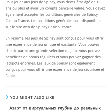
Pour jouer aux jeux de Spinsy, vous devez être âgé de 18
ans ou plus et avoir un compte bancaire valide. Vous devez
également accepter les conditions générales de Spinsy
Casino France. Les conditions générales sont disponibles
sur le site web de Spinsy Casino France.
En résumé, les jeux de Spinsy sont conçus pour vous offrir
une expérience de jeu unique et excitante. Vous pouvez
choisir parmi une grande sélection de jeux, vous pouvez
bénéficier de bonus réguliers et vous pouvez gagner des
jackpots énormes. Les jeux de Spinsy sont également
conçus pour vous offrir une expérience de jeu sécurisée et
fiable.
YOU MIGHT ALSO LIKE
Азарт_от_виртуальных_глубин_до_реальных_