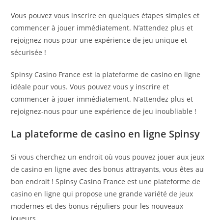
Vous pouvez vous inscrire en quelques étapes simples et
commencer à jouer immédiatement. N’attendez plus et
rejoignez-nous pour une expérience de jeu unique et
sécurisée !
Spinsy Casino France est la plateforme de casino en ligne
idéale pour vous. Vous pouvez vous y inscrire et
commencer à jouer immédiatement. N’attendez plus et
rejoignez-nous pour une expérience de jeu inoubliable !
La plateforme de casino en ligne Spinsy
Si vous cherchez un endroit où vous pouvez jouer aux jeux
de casino en ligne avec des bonus attrayants, vous êtes au
bon endroit ! Spinsy Casino France est une plateforme de
casino en ligne qui propose une grande variété de jeux
modernes et des bonus réguliers pour les nouveaux
joueurs.