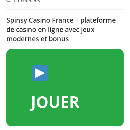
Post
0 Comments
comments:
Spinsy Casino France – plateforme
de casino en ligne avec jeux
modernes et bonus
JOUER