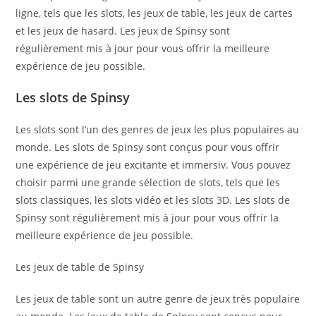
ligne, tels que les slots, les jeux de table, les jeux de cartes
et les jeux de hasard. Les jeux de Spinsy sont
régulièrement mis à jour pour vous offrir la meilleure
expérience de jeu possible.
Les slots de Spinsy
Les slots sont l’un des genres de jeux les plus populaires au
monde. Les slots de Spinsy sont conçus pour vous offrir
une expérience de jeu excitante et immersiv. Vous pouvez
choisir parmi une grande sélection de slots, tels que les
slots classiques, les slots vidéo et les slots 3D. Les slots de
Spinsy sont régulièrement mis à jour pour vous offrir la
meilleure expérience de jeu possible.
Les jeux de table de Spinsy
Les jeux de table sont un autre genre de jeux très populaire