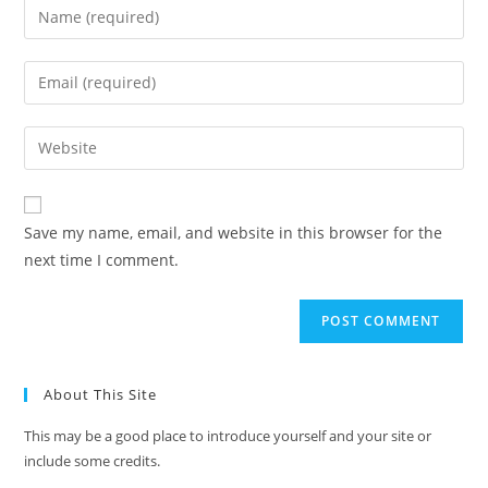
Enter
your
name
Enter
or
your
username
email
Enter
to
address
your
comment
to
website
comment
URL
Save my name, email, and website in this browser for the
(optional)
next time I comment.
About This Site
This may be a good place to introduce yourself and your site or
include some credits.