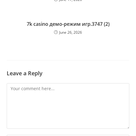
7k casino демо-режим игр.3747 (2)
June 26, 2026
Leave a Reply
Comment