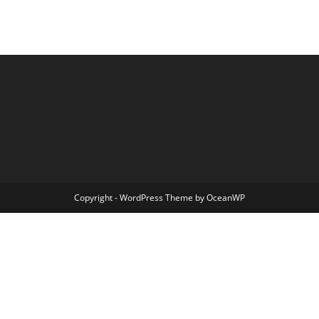
Copyright - WordPress Theme by OceanWP