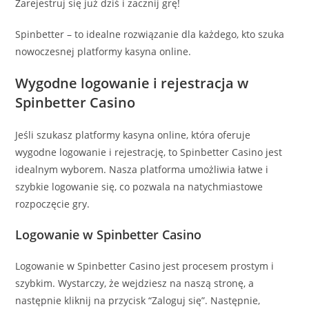
Zarejestruj się już dziś i zacznij grę!
Spinbetter – to idealne rozwiązanie dla każdego, kto szuka
nowoczesnej platformy kasyna online.
Wygodne logowanie i rejestracja w
Spinbetter Casino
Jeśli szukasz platformy kasyna online, która oferuje
wygodne logowanie i rejestrację, to Spinbetter Casino jest
idealnym wyborem. Nasza platforma umożliwia łatwe i
szybkie logowanie się, co pozwala na natychmiastowe
rozpoczęcie gry.
Logowanie w Spinbetter Casino
Logowanie w Spinbetter Casino jest procesem prostym i
szybkim. Wystarczy, że wejdziesz na naszą stronę, a
następnie kliknij na przycisk “Zaloguj się”. Następnie,