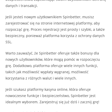
danych i transakcji.
Jeśli jesteś nowym użytkownikiem Spinbetter, musisz
zarejestrować się na stronie internetowej platformy, aby
rozpocząć grę. Proces rejestracji jest prosty i szybki, a także
bezpieczny, ponieważ platforma korzysta z ochrony danych
SSL.
Warto zauważyć, że Spinbetter oferuje także bonusy dla
nowych użytkowników, które mogą pomóc w rozpoczęciu
grę. Dodatkowo, platforma oferuje wiele innych funkcji,
takich jak możliwość wypłaty wygranej, możliwość
korzystania z różnych walut i wiele innych.
Jeśli szukasz platformy kasyna online, która oferuje
nowoczesne funkcje i bezpieczeństwo, Spinbetter jest
idealnym wyborem. Zarejestruj się już dziś i zacznij grę!