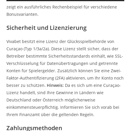
zeigt ein ausführliches Rechenbeispiel für verschiedene
Bonusvarianten.
Sicherheit und Lizenzierung
Vivabet besitzt eine Lizenz der Glücksspielbehörde von
Curaçao (Typ 1/3a/2a). Diese Lizenz stellt sicher, dass der
Betreiber bestimmte Sicherheitsstandards einhält, wie SSL-
Verschlüsselung für Datenübertragungen und getrennte
Konten für Spielergelder. Zusätzlich können Sie eine Zwei-
Faktor-Authentifizierung (2FA) aktivieren, um Ihr Konto noch
besser zu schützen.
Hinweis:
Da es sich um eine Curaçao-
Lizenz handelt, sind Ihre Gewinne in Ländern wie
Deutschland oder Österreich möglicherweise
einkommensteuerpflichtig. Informieren Sie sich vorab bei
Ihrem Finanzamt über die geltenden Regeln.
Zahlungsmethoden