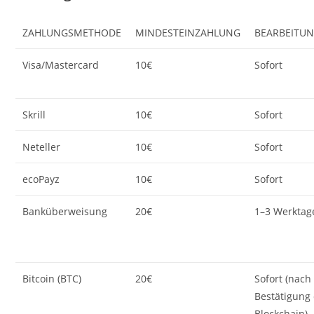
ZAHLUNGSMETHODE
MINDESTEINZAHLUNG
BEARBEITUN
Visa/Mastercard
10€
Sofort
Skrill
10€
Sofort
Neteller
10€
Sofort
ecoPayz
10€
Sofort
Banküberweisung
20€
1–3 Werktag
Bitcoin (BTC)
20€
Sofort (nach
Bestätigung
Blockchain)