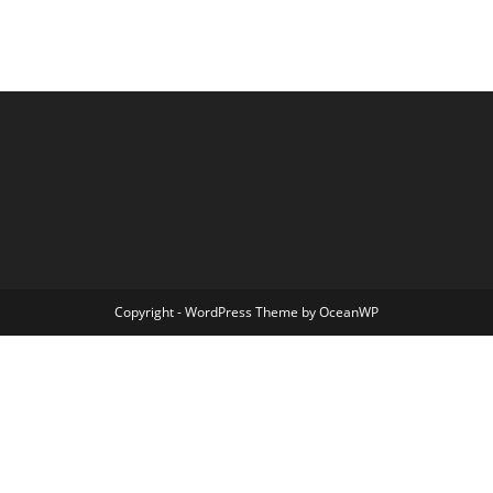
Copyright - WordPress Theme by OceanWP