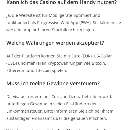
Kann ich das Casino auf dem Handy nutzen?
Ja, die Website ist für Mobilgeräte optimiert und
funktioniert als Progressive Web App (PWA). Sie können sie
wie eine App auf Ihren Startbildschirm legen.
Welche Währungen werden akzeptiert?
Auf der Plattform können Sie mit Euro (EUR), US-Dollar
(USD) und mehreren Kryptowährungen wie Bitcoin,
Ethereum und Litecoin spielen.
Muss ich meine Gewinne versteuern?
Da Vivabet unter einer Curaçao-Lizenz betrieben wird,
unterliegen Gewinne in vielen EU-Ländern der
Einkommensteuer. Bitte informieren Sie sich bei Ihrem
zuständigen Finanzamt über die genauen Pflichten.