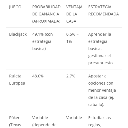
JUEGO
PROBABILIDAD
VENTAJA
ESTRATEGIA
DE GANANCIA
DE LA
RECOMENDADA
(APROXIMADA)
CASA
Blackjack
49.1% (con
0.5% –
Aprender la
estrategia
1%
estrategia
básica)
básica,
gestionar el
presupuesto.
Ruleta
48.6%
2.7%
Apostar a
Europea
opciones con
menor ventaja
de la casa (ej.
caballo).
Póker
Variable
Variable
Estudiar las
(Texas
(depende de
reglas,