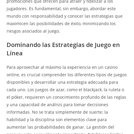
promociones que ofrecen para atraer y fidelizar a los
jugadores. Es fundamental, sin embargo, abordar este
mundo con responsabilidad y conocer las estrategias que
maximicen las posibilidades de éxito, minimizando los
riesgos asociados al juego.
Dominando las Estrategias de Juego en
Línea
Para aprovechar al máximo la experiencia en un casino
online, es crucial comprender los diferentes tipos de juegos
disponibles y desarrollar una estrategia adecuada para
cada uno. Los juegos de azar, como el blackjack, la ruleta o
el póker, requieren un conocimiento profundo de las reglas
y una capacidad de análisis para tomar decisiones
informadas. No se trata simplemente de suerte; la
habilidad y la disciplina son elementos clave para
aumentar las probabilidades de ganar. La gestión del