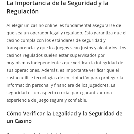
La Importancia de la Seguridad y la
Regulación
Al elegir un casino online, es fundamental asegurarse de
que sea un operador legal y regulado. Esto garantiza que el
casino cumpla con los estándares de seguridad y
transparencia, y que los juegos sean justos y aleatorios. Los
casinos regulados suelen estar supervisados por
organismos independientes que verifican la integridad de
sus operaciones. Además, es importante verificar que el
casino utilice tecnologías de encriptación para proteger la
información personal y financiera de los jugadores. La
seguridad es un aspecto crucial para garantizar una
experiencia de juego segura y confiable.
Cómo Verificar la Legalidad y la Seguridad de
un Casino