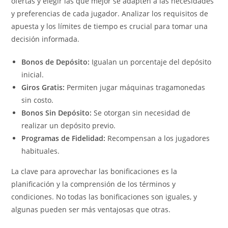
ofertas y elegir las que mejor se adapten a las necesidades
y preferencias de cada jugador. Analizar los requisitos de
apuesta y los límites de tiempo es crucial para tomar una
decisión informada.
Bonos de Depósito:
Igualan un porcentaje del depósito
inicial.
Giros Gratis:
Permiten jugar máquinas tragamonedas
sin costo.
Bonos Sin Depósito:
Se otorgan sin necesidad de
realizar un depósito previo.
Programas de Fidelidad:
Recompensan a los jugadores
habituales.
La clave para aprovechar las bonificaciones es la
planificación y la comprensión de los términos y
condiciones. No todas las bonificaciones son iguales, y
algunas pueden ser más ventajosas que otras.