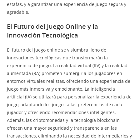
estafas, y a garantizar una experiencia de juego segura y
agradable.
El Futuro del Juego Online y la
Innovación Tecnológica
El futuro del juego online se vislumbra lleno de
innovaciones tecnológicas que transformarán la
experiencia de juego. La realidad virtual (RV) y la realidad
aumentada (RA) prometen sumergir a los jugadores en
entornos virtuales realistas, ofreciendo una experiencia de
juego más inmersiva y emocionante. La inteligencia
artificial (IA) se utilizará para personalizar la experiencia de
juego, adaptando los juegos a las preferencias de cada
jugador y ofreciendo recomendaciones inteligentes.
Además, las criptomonedas y la tecnología blockchain
ofrecen una mayor seguridad y transparencia en las
transacciones, eliminando la necesidad de intermediarios y