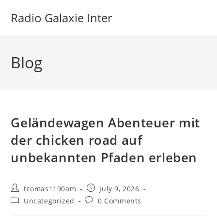
Skip
Radio Galaxie Inter
to
content
Blog
Geländewagen Abenteuer mit
der chicken road auf
unbekannten Pfaden erleben
Post
Post
tcomas1190am
July 9, 2026
author:
published:
Post
Post
Uncategorized
0 Comments
category:
comments: