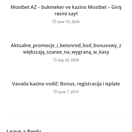
Mostbet AZ – bukmeker ve kazino Mostbet – Giriş
rəsmi sayt
June 19, 2026
Aktualne_promocje_i_betonred_kod_bonusowy_z
większają_szanse_na_wygraną_w_kasy
July 20, 2026
Vavada kazino vodič: Bonus, registracija i isplate
June 7, 2015
Leave a Reply