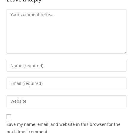
Comment
Enter
your
name
Enter
or
your
username
email
Enter
to
address
your
comment
to
website
comment
URL
Save my name, email, and website in this browser for the
(optional)
next time I comment.