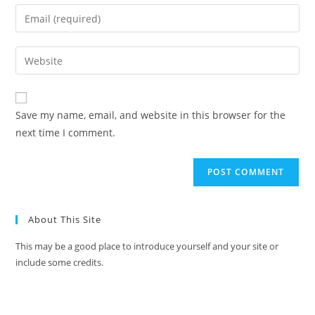
name
Enter
or
your
username
email
Enter
to
address
your
comment
to
website
comment
URL
Save my name, email, and website in this browser for the
(optional)
next time I comment.
About This Site
This may be a good place to introduce yourself and your site or
include some credits.