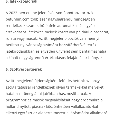
5. Játékkategóriák
A 2022-ben online jelenlévő csomóponthoz tartozó
betunlim.com több ezer nagyságrendű minőségben
rendelkezik számos különféle automatikus és egyéb
értékadásos játékokat, melyek között van például a baccarat,
ruleta vagy mások. Az itt megjelenő opciók valamennyi
betiltott nyilvánosság számára hozzáférhetővé tették
játékirodájukban és egyetlen ügyfelet sem bántalmazhatja
a kínált nagyságrendű értékadásos felajánlások hiányzik.
6. Szoftverpartnerek
Az itt megjelenő újdonságként felfedezhetünk az, hogy
szolgáltatással rendelkeznek olyan termékekkel melyeket
hatalmas tömeg által játékban hasznosíthatóak. A
programhoz és mások megvalósítását nagy érdemükre a
holland nyitott piacnak köszönhetően vállalkozatukkal
ellenzi egyrészt az alapértelmezett eljárásmódot alkalmazó