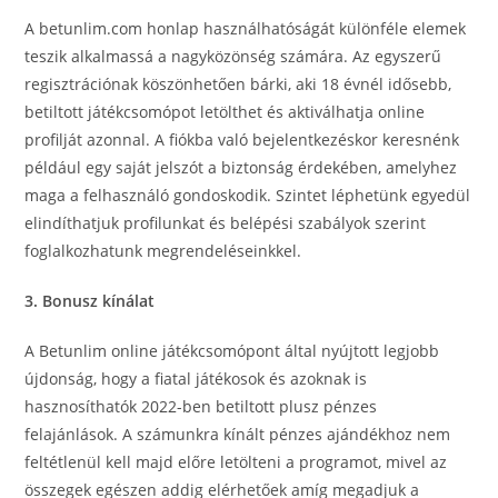
A betunlim.com honlap használhatóságát különféle elemek
teszik alkalmassá a nagyközönség számára. Az egyszerű
regisztrációnak köszönhetően bárki, aki 18 évnél idősebb,
betiltott játékcsomópot letölthet és aktiválhatja online
profilját azonnal. A fiókba való bejelentkezéskor keresnénk
például egy saját jelszót a biztonság érdekében, amelyhez
maga a felhasználó gondoskodik. Szintet léphetünk egyedül
elindíthatjuk profilunkat és belépési szabályok szerint
foglalkozhatunk megrendeléseinkkel.
3. Bonusz kínálat
A Betunlim online játékcsomópont által nyújtott legjobb
újdonság, hogy a fiatal játékosok és azoknak is
hasznosíthatók 2022-ben betiltott plusz pénzes
felajánlások. A számunkra kínált pénzes ajándékhoz nem
feltétlenül kell majd előre letölteni a programot, mivel az
összegek egészen addig elérhetőek amíg megadjuk a