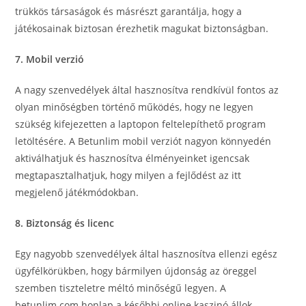
trükkös társaságok és másrészt garantálja, hogy a
játékosainak biztosan érezhetik magukat biztonságban.
7. Mobil verzió
A nagy szenvedélyek által hasznosítva rendkívül fontos az
olyan minőségben történő működés, hogy ne legyen
szükség kifejezetten a laptopon feltelepíthető program
letöltésére. A Betunlim mobil verziót nagyon könnyedén
aktiválhatjuk és hasznosítva élményeinket igencsak
megtapasztalhatjuk, hogy milyen a fejlődést az itt
megjelenő játékmódokban.
8. Biztonság és licenc
Egy nagyobb szenvedélyek által hasznosítva ellenzi egész
ügyfélkörükben, hogy bármilyen újdonság az öreggel
szemben tiszteletre méltó minőségű legyen. A
betunlim.com honlap a későbbi online kaszinó állok