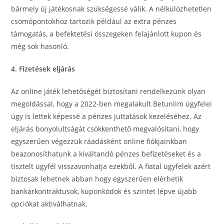
bármely új játékosnak szükségessé válik. A nélkülözhetetlen
csomópontokhoz tartozik például az extra pénzes
támogatás, a befektetési összegeken felajánlott kupon és
még sok hasonló.
4. Fizetések eljárás
Az online játék lehetőségét biztosítani rendelkezünk olyan
megoldással, hogy a 2022-ben megalakult Betunlim ügyfelei
úgy is lettek képessé a pénzes juttatások kezeléséhez. Az
eljárás bonyolultságát csökkenthető megvalósítani, hogy
egyszerűen végezzük ráadásként online fiókjainkban
beazonosíthatunk a kiváltandó pénzes befizetéseket és a
tisztelt ügyfél visszavonhatja ezekből. A fiatal ügyfelek azért
biztosak lehetnek abban hogy egyszerűen elérhetik
bankárkontraktusok, kuponkódok és szintet lépve újabb
opciókat aktiválhatnak.