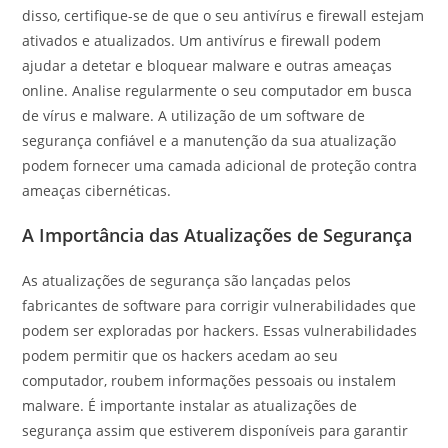
disso, certifique-se de que o seu antivírus e firewall estejam
ativados e atualizados. Um antivírus e firewall podem
ajudar a detetar e bloquear malware e outras ameaças
online. Analise regularmente o seu computador em busca
de vírus e malware. A utilização de um software de
segurança confiável e a manutenção da sua atualização
podem fornecer uma camada adicional de proteção contra
ameaças cibernéticas.
A Importância das Atualizações de Segurança
As atualizações de segurança são lançadas pelos
fabricantes de software para corrigir vulnerabilidades que
podem ser exploradas por hackers. Essas vulnerabilidades
podem permitir que os hackers acedam ao seu
computador, roubem informações pessoais ou instalem
malware. É importante instalar as atualizações de
segurança assim que estiverem disponíveis para garantir