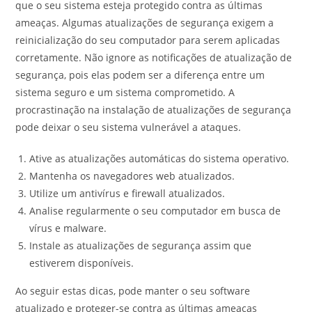
que o seu sistema esteja protegido contra as últimas
ameaças. Algumas atualizações de segurança exigem a
reinicialização do seu computador para serem aplicadas
corretamente. Não ignore as notificações de atualização de
segurança, pois elas podem ser a diferença entre um
sistema seguro e um sistema comprometido. A
procrastinação na instalação de atualizações de segurança
pode deixar o seu sistema vulnerável a ataques.
Ative as atualizações automáticas do sistema operativo.
Mantenha os navegadores web atualizados.
Utilize um antivírus e firewall atualizados.
Analise regularmente o seu computador em busca de
vírus e malware.
Instale as atualizações de segurança assim que
estiverem disponíveis.
Ao seguir estas dicas, pode manter o seu software
atualizado e proteger-se contra as últimas ameaças