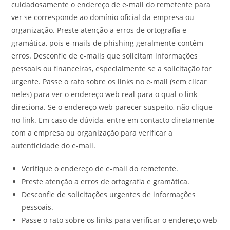
cuidadosamente o endereço de e-mail do remetente para
ver se corresponde ao domínio oficial da empresa ou
organização. Preste atenção a erros de ortografia e
gramática, pois e-mails de phishing geralmente contêm
erros. Desconfie de e-mails que solicitam informações
pessoais ou financeiras, especialmente se a solicitação for
urgente. Passe o rato sobre os links no e-mail (sem clicar
neles) para ver o endereço web real para o qual o link
direciona. Se o endereço web parecer suspeito, não clique
no link. Em caso de dúvida, entre em contacto diretamente
com a empresa ou organização para verificar a
autenticidade do e-mail.
Verifique o endereço de e-mail do remetente.
Preste atenção a erros de ortografia e gramática.
Desconfie de solicitações urgentes de informações
pessoais.
Passe o rato sobre os links para verificar o endereço web