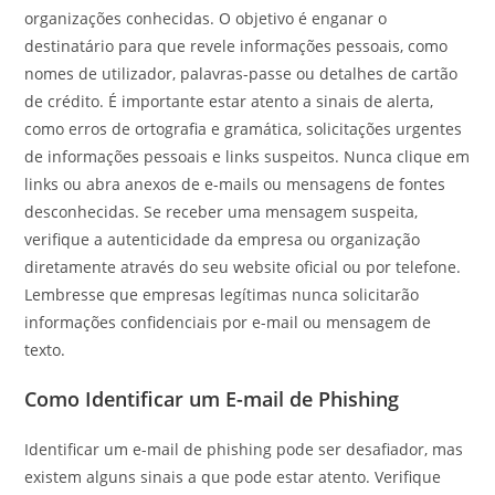
organizações conhecidas. O objetivo é enganar o
destinatário para que revele informações pessoais, como
nomes de utilizador, palavras-passe ou detalhes de cartão
de crédito. É importante estar atento a sinais de alerta,
como erros de ortografia e gramática, solicitações urgentes
de informações pessoais e links suspeitos. Nunca clique em
links ou abra anexos de e-mails ou mensagens de fontes
desconhecidas. Se receber uma mensagem suspeita,
verifique a autenticidade da empresa ou organização
diretamente através do seu website oficial ou por telefone.
Lembresse que empresas legítimas nunca solicitarão
informações confidenciais por e-mail ou mensagem de
texto.
Como Identificar um E-mail de Phishing
Identificar um e-mail de phishing pode ser desafiador, mas
existem alguns sinais a que pode estar atento. Verifique