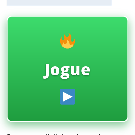
Jogue