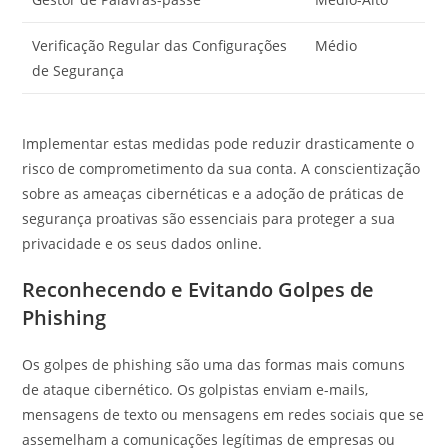
Verificação Regular das Configurações
Médio
de Segurança
Implementar estas medidas pode reduzir drasticamente o
risco de comprometimento da sua conta. A conscientização
sobre as ameaças cibernéticas e a adoção de práticas de
segurança proativas são essenciais para proteger a sua
privacidade e os seus dados online.
Reconhecendo e Evitando Golpes de
Phishing
Os golpes de phishing são uma das formas mais comuns
de ataque cibernético. Os golpistas enviam e-mails,
mensagens de texto ou mensagens em redes sociais que se
assemelham a comunicações legítimas de empresas ou