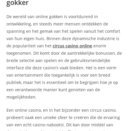
gokker
De wereld van online gokken is voortdurend in
ontwikkeling, en steeds meer mensen ontdekken de
spanning en het gemak van het spelen vanuit het comfort
van hun eigen huis. Binnen deze dynamische industrie is
de populariteit van het
circus casino online
enorm
toegenomen. Dit komt door de aantrekkelijke bonussen, de
brede selectie aan spelen en de gebruiksvriendelijke
interface die deze casino's vaak bieden. Het is een vorm
van entertainment die toegankelijk is voor een breed
publiek, maar het is essentieel om te begrijpen hoe je op
een verantwoorde manier kunt genieten van de
mogelijkheden.
Een online casino, en in het bijzonder een circus casino,
probeert vaak een unieke sfeer te creëren die de ervaring
van een echt casino nabootst. Dit kan door middel van