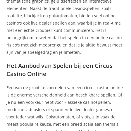
thematische graphics, geluidseffecten en interactieve
elementen. Naast de traditionele casinospellen, zoals
roulette, blackjack en gokautomaten, bieden veel online
casino's ook live dealer spellen aan, waarbij je in real-time
met een echte croupier kunt communiceren. Het is
belangrijk om te weten dat het spelen in een online casino
risico's met zich meebrengt, en dat je je altijd bewust moet
zijn van je speelgedrag en je limieten.
Het Aanbod van Spelen bij een Circus
Casino Online
Een van de grootste voordelen van een circus casino online
is de enorme verscheidenheid aan beschikbare spellen. Of
je nu een voorkeur hebt voor klassieke casinospellen,
moderne videoslots of spannende live dealer games, er is
voor ieder wat wils. Gokautomaten, of slots, zijn vaak de
meest populaire keuze, met een breed scala aan thema's,