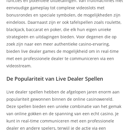
functies en potentiële uitbetalingen. Van fruitmachines met
eenvoudige gameplay tot complexe videoslots met
bonusrondes en speciale symbolen, de mogelijkheden zijn
eindeloos. Daarnaast zijn er ook tafelspellen zoals roulette,
blackjack, baccarat en poker, die elk hun eigen unieke
strategieën en uitdagingen bieden. Voor degenen die op
zoek zijn naar een meer authentieke casino-ervaring,
bieden live dealer games de mogelijkheid om in real-time
met een professionele dealer te communiceren via een
videostream.
De Populariteit van Live Dealer Spellen
Live dealer spellen hebben de afgelopen jaren enorm aan
populariteit gewonnen binnen de online casinowereld.
Deze spellen bieden een unieke combinatie van het gemak
van online gokken en de spanning van een echt casino. Je
kunt in real-time communiceren met een professionele
dealer en andere spelers, terwijl je de actie via een