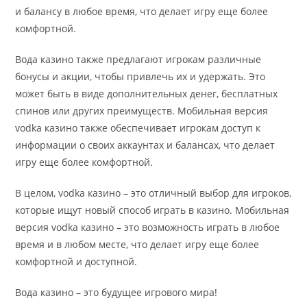
и балансу в любое время, что делает игру еще более
комфортной.
Вода казино также предлагают игрокам различные
бонусы и акции, чтобы привлечь их и удержать. Это
может быть в виде дополнительных денег, бесплатных
спинов или других преимуществ. Мобильная версия
vodka казино также обеспечивает игрокам доступ к
информации о своих аккаунтах и балансах, что делает
игру еще более комфортной.
В целом, vodka казино – это отличный выбор для игроков,
которые ищут новый способ играть в казино. Мобильная
версия vodka казино – это возможность играть в любое
время и в любом месте, что делает игру еще более
комфортной и доступной.
Вода казино – это будущее игрового мира!