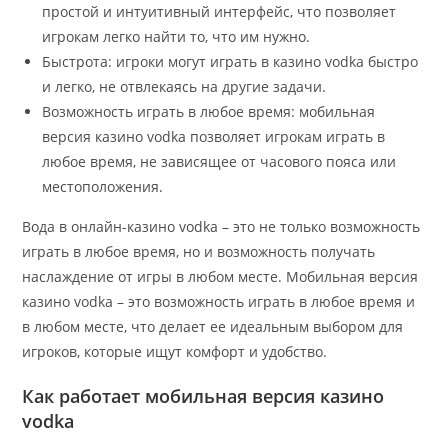
простой и интуитивный интерфейс, что позволяет
игрокам легко найти то, что им нужно.
Быстрота: игроки могут играть в казино vodka быстро
и легко, не отвлекаясь на другие задачи.
Возможность играть в любое время: мобильная
версия казино vodka позволяет игрокам играть в
любое время, не зависящее от часового пояса или
местоположения.
Вода в онлайн-казино vodka – это не только возможность
играть в любое время, но и возможность получать
наслаждение от игры в любом месте. Мобильная версия
казино vodka – это возможность играть в любое время и
в любом месте, что делает ее идеальным выбором для
игроков, которые ищут комфорт и удобство.
Как работает мобильная версия казино
vodka