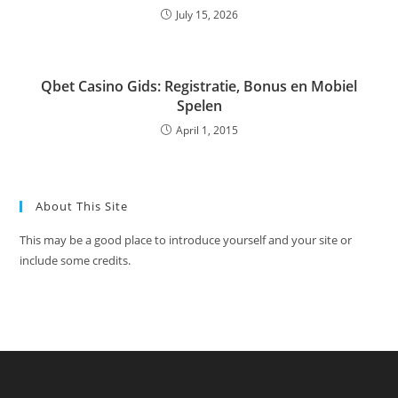
July 15, 2026
Qbet Casino Gids: Registratie, Bonus en Mobiel
Spelen
April 1, 2015
About This Site
This may be a good place to introduce yourself and your site or
include some credits.