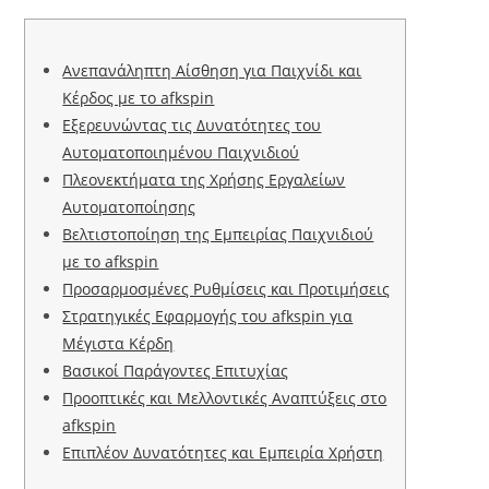
Ανεπανάληπτη Αίσθηση για Παιχνίδι και
Κέρδος με το afkspin
Εξερευνώντας τις Δυνατότητες του
Αυτοματοποιημένου Παιχνιδιού
Πλεονεκτήματα της Χρήσης Εργαλείων
Αυτοματοποίησης
Βελτιστοποίηση της Εμπειρίας Παιχνιδιού
με το afkspin
Προσαρμοσμένες Ρυθμίσεις και Προτιμήσεις
Στρατηγικές Εφαρμογής του afkspin για
Μέγιστα Κέρδη
Βασικοί Παράγοντες Επιτυχίας
Προοπτικές και Μελλοντικές Αναπτύξεις στο
afkspin
Επιπλέον Δυνατότητες και Εμπειρία Χρήστη