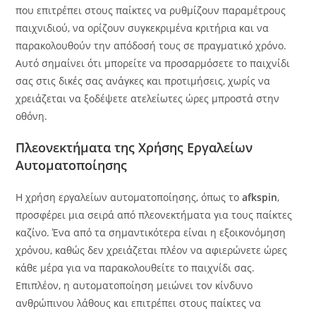
που επιτρέπει στους παίκτες να ρυθμίζουν παραμέτρους
παιχνιδιού, να ορίζουν συγκεκριμένα κριτήρια και να
παρακολουθούν την απόδοσή τους σε πραγματικό χρόνο.
Αυτό σημαίνει ότι μπορείτε να προσαρμόσετε το παιχνίδι
σας στις δικές σας ανάγκες και προτιμήσεις, χωρίς να
χρειάζεται να ξοδέψετε ατελείωτες ώρες μπροστά στην
οθόνη.
Πλεονεκτήματα της Χρήσης Εργαλείων
Αυτοματοποίησης
Η χρήση εργαλείων αυτοματοποίησης, όπως το
afkspin
,
προσφέρει μια σειρά από πλεονεκτήματα για τους παίκτες
καζίνο. Ένα από τα σημαντικότερα είναι η εξοικονόμηση
χρόνου, καθώς δεν χρειάζεται πλέον να αφιερώνετε ώρες
κάθε μέρα για να παρακολουθείτε το παιχνίδι σας.
Επιπλέον, η αυτοματοποίηση μειώνει τον κίνδυνο
ανθρώπινου λάθους και επιτρέπει στους παίκτες να