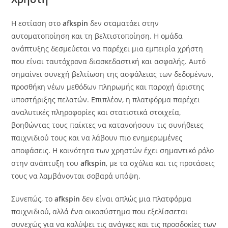
Η εστίαση στο
afkspin
δεν σταματάει στην
αυτοματοποίηση και τη βελτιστοποίηση. Η ομάδα
ανάπτυξης δεσμεύεται να παρέχει μια εμπειρία χρήστη
που είναι ταυτόχρονα διασκεδαστική και ασφαλής. Αυτό
σημαίνει συνεχή βελτίωση της ασφάλειας των δεδομένων,
προσθήκη νέων μεθόδων πληρωμής και παροχή άριστης
υποστήριξης πελατών. Επιπλέον, η πλατφόρμα παρέχει
αναλυτικές πληροφορίες και στατιστικά στοιχεία,
βοηθώντας τους παίκτες να κατανοήσουν τις συνήθειες
παιχνιδιού τους και να λάβουν πιο ενημερωμένες
αποφάσεις. Η κοινότητα των χρηστών έχει σημαντικό ρόλο
στην ανάπτυξη του
afkspin
, με τα σχόλια και τις προτάσεις
τους να λαμβάνονται σοβαρά υπόψη.
Συνεπώς, το
afkspin
δεν είναι απλώς μια πλατφόρμα
παιχνιδιού, αλλά ένα οικοσύστημα που εξελίσσεται
συνεχώς για να καλύψει τις ανάγκες και τις προσδοκίες των