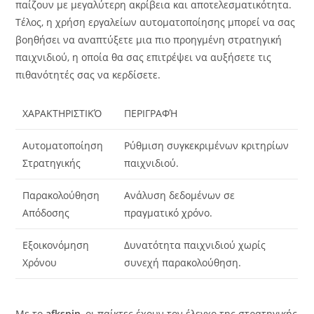
παίζουν με μεγαλύτερη ακρίβεια και αποτελεσματικότητα.
Τέλος, η χρήση εργαλείων αυτοματοποίησης μπορεί να σας
βοηθήσει να αναπτύξετε μια πιο προηγμένη στρατηγική
παιχνιδιού, η οποία θα σας επιτρέψει να αυξήσετε τις
πιθανότητές σας να κερδίσετε.
ΧΑΡΑΚΤΗΡΙΣΤΙΚΌ
ΠΕΡΙΓΡΑΦΉ
Αυτοματοποίηση
Ρύθμιση συγκεκριμένων κριτηρίων
Στρατηγικής
παιχνιδιού.
Παρακολούθηση
Ανάλυση δεδομένων σε
Απόδοσης
πραγματικό χρόνο.
Εξοικονόμηση
Δυνατότητα παιχνιδιού χωρίς
Χρόνου
συνεχή παρακολούθηση.
Με το
afkspin
, οι παίκτες έχουν τον έλεγχο της στρατηγικής