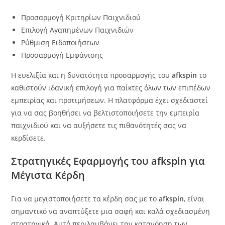
Προσαρμογή Κριτηρίων Παιχνιδιού
Επιλογή Αγαπημένων Παιχνιδιών
Ρύθμιση Ειδοποιήσεων
Προσαρμογή Εμφάνισης
Η ευελιξία και η δυνατότητα προσαρμογής του
afkspin
το
καθιστούν ιδανική επιλογή για παίκτες όλων των επιπέδων
εμπειρίας και προτιμήσεων. Η πλατφόρμα έχει σχεδιαστεί
για να σας βοηθήσει να βελτιστοποιήσετε την εμπειρία
παιχνιδιού και να αυξήσετε τις πιθανότητές σας να
κερδίσετε.
Στρατηγικές Εφαρμογής του afkspin για
Μέγιστα Κέρδη
Για να μεγιστοποιήσετε τα κέρδη σας με το
afkspin
, είναι
σημαντικό να αναπτύξετε μια σαφή και καλά σχεδιασμένη
στρατηγική. Αυτό περιλαμβάνει την κατανόηση των