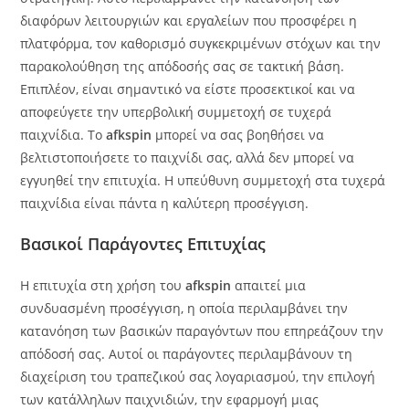
διαφόρων λειτουργιών και εργαλείων που προσφέρει η
πλατφόρμα, τον καθορισμό συγκεκριμένων στόχων και την
παρακολούθηση της απόδοσής σας σε τακτική βάση.
Επιπλέον, είναι σημαντικό να είστε προσεκτικοί και να
αποφεύγετε την υπερβολική συμμετοχή σε τυχερά
παιχνίδια. Το
afkspin
μπορεί να σας βοηθήσει να
βελτιστοποιήσετε το παιχνίδι σας, αλλά δεν μπορεί να
εγγυηθεί την επιτυχία. Η υπεύθυνη συμμετοχή στα τυχερά
παιχνίδια είναι πάντα η καλύτερη προσέγγιση.
Βασικοί Παράγοντες Επιτυχίας
Η επιτυχία στη χρήση του
afkspin
απαιτεί μια
συνδυασμένη προσέγγιση, η οποία περιλαμβάνει την
κατανόηση των βασικών παραγόντων που επηρεάζουν την
απόδοσή σας. Αυτοί οι παράγοντες περιλαμβάνουν τη
διαχείριση του τραπεζικού σας λογαριασμού, την επιλογή
των κατάλληλων παιχνιδιών, την εφαρμογή μιας