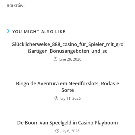
παικτών.
YOU MIGHT ALSO LIKE
Glücklicherweise_888_casino_für_Spieler_mit_gro
ßartigen_Bonusangeboten_und_sc
June 29, 2026
Bingo de Aventura em Needforslots, Rodas e
Sorte
July 11, 2026
De Boom van Speelgeld in Casino Playboom
July 8, 2026