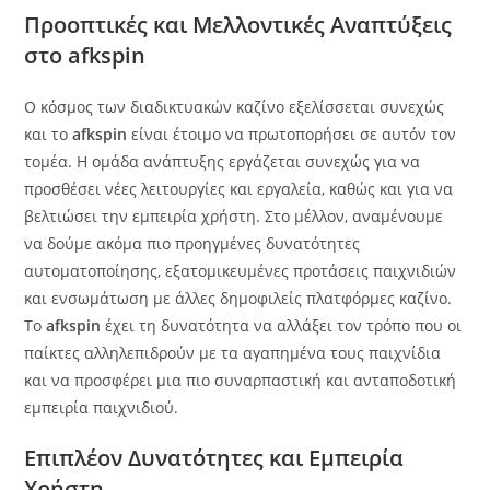
Προοπτικές και Μελλοντικές Αναπτύξεις
στο afkspin
Ο κόσμος των διαδικτυακών καζίνο εξελίσσεται συνεχώς
και το
afkspin
είναι έτοιμο να πρωτοπορήσει σε αυτόν τον
τομέα. Η ομάδα ανάπτυξης εργάζεται συνεχώς για να
προσθέσει νέες λειτουργίες και εργαλεία, καθώς και για να
βελτιώσει την εμπειρία χρήστη. Στο μέλλον, αναμένουμε
να δούμε ακόμα πιο προηγμένες δυνατότητες
αυτοματοποίησης, εξατομικευμένες προτάσεις παιχνιδιών
και ενσωμάτωση με άλλες δημοφιλείς πλατφόρμες καζίνο.
Το
afkspin
έχει τη δυνατότητα να αλλάξει τον τρόπο που οι
παίκτες αλληλεπιδρούν με τα αγαπημένα τους παιχνίδια
και να προσφέρει μια πιο συναρπαστική και ανταποδοτική
εμπειρία παιχνιδιού.
Επιπλέον Δυνατότητες και Εμπειρία
Χρήστη