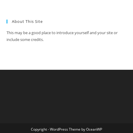
About This Site
This may be a good place to introduce yourself and your site or
include some credits.
Copyright - WordPress Theme by OceanWP