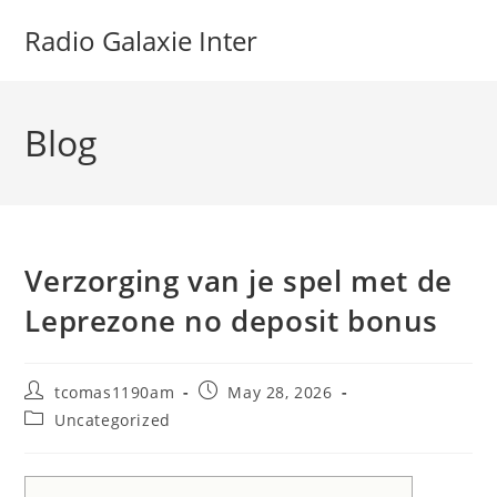
Skip
Radio Galaxie Inter
to
content
Blog
Verzorging van je spel met de
Leprezone no deposit bonus
Post
Post
tcomas1190am
May 28, 2026
author:
published:
Post
Uncategorized
category: