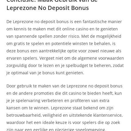
Leprezone No Deposit Bonus
De Leprezone no deposit bonus is een fantastische manier
om kennis te maken met dit online casino en te genieten
van spannende spellen zonder risico. Met de mogelijkheid
om gratis te spelen en potentiële winsten te behalen, is
deze bonus een aantrekkelijke optie voor zowel nieuwe als
ervaren spelers. Vergeet niet om de algemene voorwaarden
zorgvuldig door te lezen en je spelbudget te beheren, zodat
je optimaal van je bonus kunt genieten.
Door gebruik te maken van de Leprezone no deposit bonus
en de andere promoties die dit casino te bieden heeft, kun
je je spelervaring verbeteren en profiteren van extra
kansen om te winnen. Leprezone staat bekend om zijn
betrouwbaarheid, veiligheid en uitstekende klantenservice,
waardoor het een ideale keuze is voor spelers die op zoek
zijn naar een eerlijke en plezierige speelomgeving.