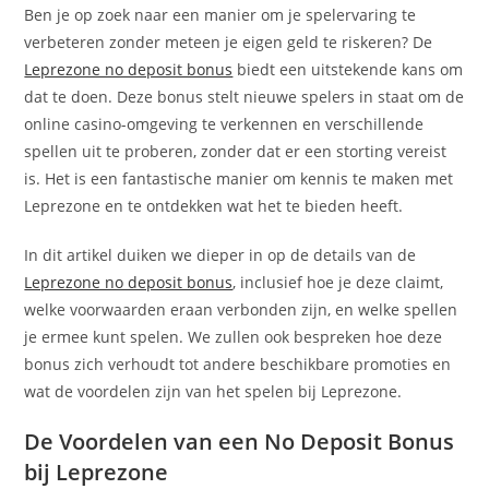
Ben je op zoek naar een manier om je spelervaring te
verbeteren zonder meteen je eigen geld te riskeren? De
Leprezone no deposit bonus
biedt een uitstekende kans om
dat te doen. Deze bonus stelt nieuwe spelers in staat om de
online casino-omgeving te verkennen en verschillende
spellen uit te proberen, zonder dat er een storting vereist
is. Het is een fantastische manier om kennis te maken met
Leprezone en te ontdekken wat het te bieden heeft.
In dit artikel duiken we dieper in op de details van de
Leprezone no deposit bonus
, inclusief hoe je deze claimt,
welke voorwaarden eraan verbonden zijn, en welke spellen
je ermee kunt spelen. We zullen ook bespreken hoe deze
bonus zich verhoudt tot andere beschikbare promoties en
wat de voordelen zijn van het spelen bij Leprezone.
De Voordelen van een No Deposit Bonus
bij Leprezone