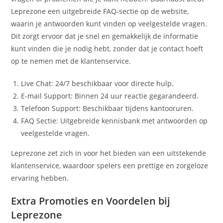
Leprezone een uitgebreide FAQ-sectie op de website,
waarin je antwoorden kunt vinden op veelgestelde vragen.
Dit zorgt ervoor dat je snel en gemakkelijk de informatie
kunt vinden die je nodig hebt, zonder dat je contact hoeft
op te nemen met de klantenservice.
Live Chat: 24/7 beschikbaar voor directe hulp.
E-mail Support: Binnen 24 uur reactie gegarandeerd.
Telefoon Support: Beschikbaar tijdens kantooruren.
FAQ Sectie: Uitgebreide kennisbank met antwoorden op
veelgestelde vragen.
Leprezone zet zich in voor het bieden van een uitstekende
klantenservice, waardoor spelers een prettige en zorgeloze
ervaring hebben.
Extra Promoties en Voordelen bij
Leprezone