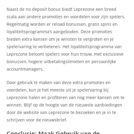
Naast de no deposit bonus biedt Leprezone een breed
scala aan andere promoties en voordelen voor zijn spelers.
Regelmatig worden er reload bonussen, gratis spins en
loyaliteitsprogramma’s aangeboden. Deze promoties
bieden extra kansen om je winsten te vergroten en je
spelervaring te verbeteren. Het loyaliteitsprogramma van
Leprezone beloont spelers voor hun trouw, met exclusieve
bonussen, hogere uitbetalingslimieten en persoonlijke
accountmanagers.
Door gebruik te maken van deze extra promoties en
voordelen, kun je het meeste uit je spelervaring bij
Leprezone halen en profiteren van nog meer kansen om te
winnen. Blijf op de hoogte van de nieuwste aanbiedingen
door de website van Leprezone te bezoeken en je in te
schrijven voor de nieuwsbrief.
Conclusie: Maak Gebruik van de