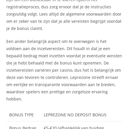
registratieproces, dus zorg ervoor dat je de instructies
zorgvuldig volgt. Lees altijd de algemene voorwaarden door
om er zeker van te zijn dat je alle vereisten begrijpt voordat
je de bonus claimt.
Een ander belangrijk aspect om te overwegen is het
voldoen aan de inzetvereisten. Dit houdt in dat je een
bepaald bedrag moet inzetten voordat je eventuele winsten
die je hebt behaald met de bonus kunt opnemen. De
inzetvereisten variëren per casino, dus het is belangrijk om
deze van tevoren te controleren. Leprezone streeft ernaar
om eerlijke en transparante voorwaarden aan te bieden,
waardoor spelers een prettige en zorgeloze ervaring
hebben.
BONUS TYPE
LEPREZONE NO DEPOSIT BONUS
Bonus Bedrag
€5-€20 (afhankelijk van huidige