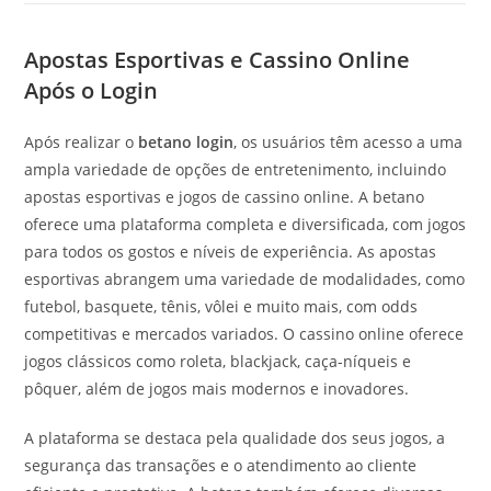
Apostas Esportivas e Cassino Online
Após o Login
Após realizar o
betano login
, os usuários têm acesso a uma
ampla variedade de opções de entretenimento, incluindo
apostas esportivas e jogos de cassino online. A betano
oferece uma plataforma completa e diversificada, com jogos
para todos os gostos e níveis de experiência. As apostas
esportivas abrangem uma variedade de modalidades, como
futebol, basquete, tênis, vôlei e muito mais, com odds
competitivas e mercados variados. O cassino online oferece
jogos clássicos como roleta, blackjack, caça-níqueis e
pôquer, além de jogos mais modernos e inovadores.
A plataforma se destaca pela qualidade dos seus jogos, a
segurança das transações e o atendimento ao cliente