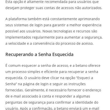
Esta opção é altamente recomendada para usuários que
desejam proteger suas contas de acessos não autorizados.
A plataforma também está constantemente aprimorando
seus sistemas de login para garantir a melhor experiência
possível aos usuários. Novas tecnologias e recursos são
implementados regularmente para aumentar a segurança,
a velocidade e a conveniência do processo de acesso.
Recuperando a Senha Esquecida
É comum esquecer a senha de acesso, e a betano oferece
um processo simples e eficiente para recuperar a senha
esquecida. O usuário deve clicar na opção “Esqueci a
Senha” na página de login e seguir as instruções
fornecidas. Geralmente, é necessário fornecer o endereço
de e-mail associado à conta e responder a algumas
perguntas de segurança para confirmar a identidade do
usuário. Após a confirmação, a betano enviará um e-mail