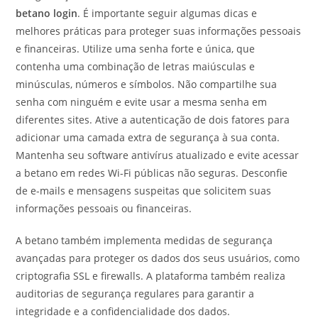
betano login
. É importante seguir algumas dicas e
melhores práticas para proteger suas informações pessoais
e financeiras. Utilize uma senha forte e única, que
contenha uma combinação de letras maiúsculas e
minúsculas, números e símbolos. Não compartilhe sua
senha com ninguém e evite usar a mesma senha em
diferentes sites. Ative a autenticação de dois fatores para
adicionar uma camada extra de segurança à sua conta.
Mantenha seu software antivírus atualizado e evite acessar
a betano em redes Wi-Fi públicas não seguras. Desconfie
de e-mails e mensagens suspeitas que solicitem suas
informações pessoais ou financeiras.
A betano também implementa medidas de segurança
avançadas para proteger os dados dos seus usuários, como
criptografia SSL e firewalls. A plataforma também realiza
auditorias de segurança regulares para garantir a
integridade e a confidencialidade dos dados.