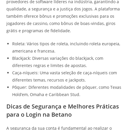
provedores de software líderes na indústria, garantindo a
qualidade, a segurança e a justiça dos jogos. A plataforma
também oferece bônus e promoções exclusivas para os
jogadores de cassino, como bônus de boas-vindas, giros
grátis e programas de fidelidade.
Roleta: Vários tipos de roleta, incluindo roleta europeia,
americana e francesa.
Blackjack: Diversas variações do blackjack, com
diferentes regras e limites de apostas.
Caça-níqueis: Uma vasta seleção de caça-níqueis com
diferentes temas, recursos e jackpots.
Pôquer: Diferentes modalidades de pôquer, como Texas
Hold’em, Omaha e Caribbean Stud.
Dicas de Segurança e Melhores Práticas
para o Login na Betano
A segurança da sua conta é fundamental ao realizar o