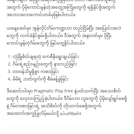
အတွက် ပိုမိုကောင်းမွန်တဲ့အတွေ့အကြုံတွေကို ရရှိနိုင်ဖို့အတွက်
အလားအလာကောင်းတစ်ခုဖြစ်ပါတယ်။
ယနေ့ခေတ်မှာ အွန်လိုင်းဂိမ်းကဏ္ဍဟာ တည်ငြိမ်ပြီး အပြောင်းအလဲ
တွေကို လက်ခံနိုင်စွမ်းရှိပါတယ်။ ဒီအတွက် အနာဂတ်မှာ ပိုပြီး
ကောင်းမွန်တဲ့ဂိမ်းတွေကို မြင်တွေ့နိုင်ပါတယ်။
လုံခြုံစိတ်ချရတဲ့ ကေစီနိုရွေးချယ်ခြင်း
ဂိမ်းရဲ့စည်းမျဉ်းတွေကို နားလည်ခြင်း
တာဝန်သိမှုရှိစွာ ကစားခြင်း
မိမိရဲ့ ဘတ်ဂျက်ကို စီမံခန့်ခွဲခြင်း
ဒီဆောင်းပါးမှာ Pragmatic Play Free နဲ့ပတ်သက်ပြီး အသေးစိတ်
တွေကို လေ့လာကြည့်ခဲ့ပါတယ်။ ဒီဂိမ်းဟာ လူတွေကို ပိုမိုပျော်ရွှင်စေဖို့
နဲ့ ဂိမ်းကစားခြင်းရဲ့ အသိစိတ်ကို တိုးတက်စေဖို့အတွက်
အထောက်အကူပြုလိမ့်မယ်လို့ நம்புகிறேன்။