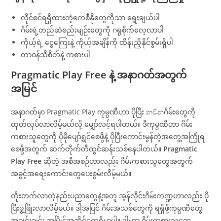
လိုင်စင်ရရှိထားတဲ့ကေစီနိုတွေကိုသာ ရွေးချယ်ပါ
ဂိမ်းရဲ့တည်ဆဲစည်းမျဉ်းတွေကို ဂရုစိုက်လေ့လာပါ
ကိုယ့်ရဲ့ ငွေကြေးနဲ့ ကိုယ့်အချိန်ကို ထိန်းညှိနိုင်စွမ်းရှိပါ
တာဝန်သိစိတ်နဲ့ ကစားပါ
Pragmatic Play Free နဲ့ အနာဂတ်အတွက်
အမြင်
အနာဂတ်မှာ Pragmatic Play ကုမ္ပဏီဟာ ပိုပြီး නවීනဂိမ်းတွေကို
ထုတ်လုပ်လာလိမ့်မယ်လို့ မျှော်လင့်ရပါတယ်။ ဒီကုမ္ပဏီဟာ ဂိမ်း
ကစားသူတွေကို ပိုမိုပျော်ရွှင်စေဖို့နဲ့ ပိုပြီးကောင်းမွန်တဲ့အတွေ့အကြုံရ
စေဖို့အတွက် ဆက်တိုက်တီထွင်ဆန်းသစ်နေပါတယ်။
Pragmatic
Play Free
ဆိုတဲ့ အစီအစဉ်ဟာလည်း ဂိမ်းကစားသူတွေအတွက်
အခွင့်အရေးကောင်းတွေပေးစွမ်းလိမ့်မယ်။
တိုးတက်လာတဲ့နည်းပညာတွေနဲ့အတူ အွန်လိုင်းဂိမ်းကဏ္ဍဟာလည်း ပို
ပြီးဖွံ့ဖြိုးလာလိမ့်မယ်။ ဒါ့အပြင် ဂိမ်းအသစ်တွေကို ရရှိဖို့ကုမ္ပဏီတွေ
အချင်းချင်း အပြိုင်အဆိုင်တွေရှိမှာပါ။ ဒါဟာ ဂိမ်းကစားသူတွေ