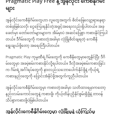
Pragmatic Play Free နဲ့ အွန်လိုင်း ကေစီနိုဂိမ်း
များ
အွန်လိုင်းကေစီနိုဂိမ်းတွေဟာ လူတွေအတွက် စိတ်ဖြေလျော့ရာနေရာ
တစ်ခုဖြစ်သလို၊ ငွေကြေးရနိုင်တဲ့အခွင့်အရေးလည်းရှိပါတယ်။ အခု
ခေတ်မှာ တော်တော်များများက အိမ်မှာပဲ အဆင်ပြေစွာ ကစားနိုင်ကြပါ
တယ်။ ဒီဂိမ်းတွေကို ကစားတဲ့အခါမှာ လုံခြုံစိတ်ချရတဲ့ ကေစီနို
ရွေးချယ်ဖို့တော့ အရေးကြီးပါတယ်။
Pragmatic Play ကုမ္ပဏီရဲ့ဂိမ်းတွေကို ကေစီနိုတွေမှာတွေ့နိုင်ပြီး ဒီဂိ
မ်းတွေမှာ အခမဲ့စမ်းကစားနိုင်လို့ရပါတယ်။ ဒီလိုအခမဲ့စမ်းကစားခြင်း
က ဂိမ်းရဲ့အင်္ဂါရပ်တွေကို နားလည်သဘောပေါက်နိုင်ဖို့နဲ့ ကိုယ့်ရဲ့
ကစားနည်းတွေကို ပြောင်းအံနိုင်ဖို့အတွက်ကူညီပါတယ်။
အွန်လိုင်းကေစီနိုဂိမ်းတွေမှာ ကစားတဲ့အခါမှာ သတိထားရမှာကတော့
နည်းလမ်းကောင်းတွေနဲ့ ကစားဖို့၊ ကိုယ့်ထိန်းညှိနိုင်စွမ်းရှိဖို့နဲ့ တာဝန်
သိပ်စွာကစားဖို့ပဲဖြစ်ပါတယ်။
အွန်လိုင်းကေစီနိုဂိမ်းတွေမှာ လုံခြုံမှုနဲ့ ယုံကြည်မှု