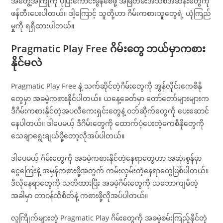
အတွေ့အကြုံကို ပိုပြီးကောင်းမွန်စေဖို့ အမြဲတမ်းအသစ်အဆန်းတွေကို
ဖန်တီးပေးပါတယ်။ ဒါ့ကြောင့် သူတို့ဟာ ဂိမ်းကစားသူတွေရဲ့ ယုံကြည်
မှုကို ရရှိထားပါတယ်။
Pragmatic Play Free ဂိမ်းတွေ ဘယ်မှာကစား
နိုင်မလဲ
Pragmatic Play Free နဲ့ သက်ဆိုင်တဲ့ဂိမ်းတွေကို အွန်လိုင်းကေစီနို
တွေမှာ အခမဲ့ကစားနိုင်ပါတယ်။ ယနေ့ခေတ်မှာ တော်တော်များများက
ဒီဂိမ်းကစားနိုင်တဲ့အပလီကေးရှင်းတွေနဲ့ ဝဘ်ဆိုက်တွေကို ပေးဆောင်
နေပါတယ်။ ဒါပေမယ့် ဒီဂိမ်းတွေကို ထောက်ပံ့ပေးတဲ့ကေစီနိုတွေကို
သေချာရွေးချယ်ဖို့တော့လိုအပ်ပါတယ်။
ဒါပေမယ့် ဂိမ်းတွေကို အခမဲ့ကစားနိုင်တဲ့နေရာတွေဟာ အဆုံးစွန်မှာ
ငွေကြေးနဲ့ အမှန်ကစားဖို့အတွက် ကမ်းလှမ်းတဲ့နေရာတွေဖြစ်ပါတယ်။
ဒီလိုနေရာတွေကို သတိထားပြီး အခမဲ့ဂိမ်းတွေကို သဘောကျမိတဲ့
အခါမှာ တာဝန်သိစိတ်နဲ့ ကစားဖို့လိုအပ်ပါတယ်။
လူကြိုက်များတဲ့ Pragmatic Play ဂိမ်းတွေကို အခမဲ့စမ်းကြည့်နိုင်တဲ့