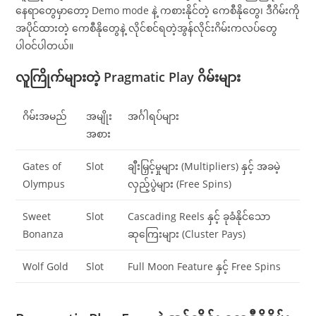
နေရာတွေမှာတော့ Demo mode နဲ့ ကစားနိုင်တဲ့ ကေစီနိုတွေ၊ ဒီဂိမ်းကို
အပိုင်ထားတဲ့ ကေစီနိုတွေနဲ့ လိုင်စင်ရတဲ့အွန်လိုင်းဂိမ်းကလပ်တွေ
ပါဝင်ပါတယ်။
လူကြိုက်များတဲ့ Pragmatic Play ဂိမ်းများ
ဂိမ်းအမည်
အမျိုး
အင်္ဂါရပ်များ
အစား
Gates of
Slot
ချီးမြှင့်မှုများ (Multipliers) နှင့် အခမဲ့
Olympus
လှည့်ပွဲများ (Free Spins)
Sweet
Slot
Cascading Reels နှင့် ခုခံနိုင်သော
Bonanza
ဆုကြေးများ (Cluster Pays)
Wolf Gold
Slot
Full Moon Feature နှင့် Free Spins