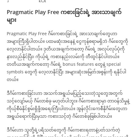
Pragmatic Play Free ကစားခြင်းရဲ့ အားသာချက်
များ
Pragmatic Play Free ဂိမ်းကစားခြင်းရဲ့ အားသာချက်တွေဟာ
အများကြီးရှိပါတယ်။ ပထမဆုံးအနေနဲ့ ငွေကုန်စရာမရှိဘဲ ဂိမ်းတွေကို
လေ့လာနိုင်ပါတယ်။ ဒုတိယအချက်ကတော့ ဂိမ်းရဲ့ အလုပ်လုပ်ပုံကို
နားလည်နိုင်ပြီး၊ ကိုယ့်ရဲ့ ကစားနည်းလမ်းကို တီထွင်နိုင်ပါတယ်။
တတိယအချက်ကတော့ ဂိမ်းရဲ့ bonus features တွေနဲ့ special
symbols တွေကို လေ့လာနိုင်ပြီး အများဆုံးအမြတ်အစွန်းကို ရနိုင်ပါ
တယ်။
ဒီဂိမ်းကစားခြင်းဟာ အသက်အရွယ်မပြည့်သေးတဲ့သူတွေအတွက်
သင့်လျော်မယ့် ဂိမ်းတစ်ခု မဟုတ်ပါဘူး။ ဂိမ်းကစားရာမှာ တာဝန်သိမှုနဲ့
ကိုယ့်စီမံနိုင်စွမ်းရှိဖို့အရေးကြီးပါတယ်။ အွန်လိုင်းကေစီနိုဂိမ်းတွေဟာ
အရွယ်ရောက်ပြီးမှသာ ကစားသင့်တဲ့ ဂိမ်းတစ်ခုဖြစ်ပါတယ်။
ဒီဂိမ်းဟာ သူတို့ရဲ့ပရိသတ်တွေကို ဂိမ်းကစားရတာနဲ့ပတ်သက်တဲ့