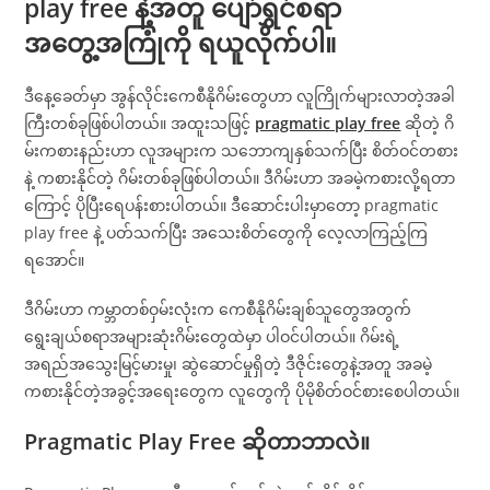
play free နဲ့အတူ ပျော်ရွှင်စရာ
အတွေ့အကြုံကို ရယူလိုက်ပါ။
ဒီနေ့ခေတ်မှာ အွန်လိုင်းကေစီနိုဂိမ်းတွေဟာ လူကြိုက်များလာတဲ့အခါ
ကြီးတစ်ခုဖြစ်ပါတယ်။ အထူးသဖြင့်
pragmatic play free
ဆိုတဲ့ ဂိ
မ်းကစားနည်းဟာ လူအများက သဘောကျနှစ်သက်ပြီး စိတ်ဝင်တစား
နဲ့ ကစားနိုင်တဲ့ ဂိမ်းတစ်ခုဖြစ်ပါတယ်။ ဒီဂိမ်းဟာ အခမဲ့ကစားလို့ရတာ
ကြောင့် ပိုပြီးရေပန်းစားပါတယ်။ ဒီဆောင်းပါးမှာတော့ pragmatic
play free နဲ့ ပတ်သက်ပြီး အသေးစိတ်တွေကို လေ့လာကြည့်ကြ
ရအောင်။
ဒီဂိမ်းဟာ ကမ္ဘာတစ်ဝှမ်းလုံးက ကေစီနိုဂိမ်းချစ်သူတွေအတွက်
ရွေးချယ်စရာအများဆုံးဂိမ်းတွေထဲမှာ ပါဝင်ပါတယ်။ ဂိမ်းရဲ့
အရည်အသွေးမြင့်မားမှု၊ ဆွဲဆောင်မှုရှိတဲ့ ဒီဇိုင်းတွေနဲ့အတူ အခမဲ့
ကစားနိုင်တဲ့အခွင့်အရေးတွေက လူတွေကို ပိုမိုစိတ်ဝင်စားစေပါတယ်။
Pragmatic Play Free ဆိုတာဘာလဲ။