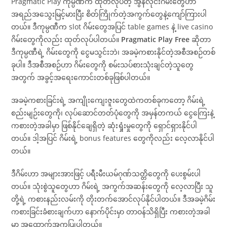
Pragmatic Play ကုမ္ပဏီက ထုတ်လုပ်တဲ့ အွန်လိုင်းဂိမ်းတွေဟာ
အရည်အသွေးမြင့်မားပြီး စိတ်ကြိုက်တဲ့အကွက်တွေနဲ့ကျော်ကြားပါ
တယ်။ ဒီကုမ္ပဏီက slot ဂိမ်းတွေအပြင် table games နဲ့ live casino
ဂိမ်းတွေကိုလည်း ထုတ်လုပ်ပါတယ်။
Pragmatic Play Free
ဆိုတာ
ဒီကုမ္ပဏီရဲ့ ဂိမ်းတွေကို ငွေမသွင်းဘဲ၊ အခမဲ့ကစားနိုင်တဲ့အစီအစဉ်တစ်
ခုပါ။ ဒီအစီအစဉ်ဟာ ဂိမ်းတွေကို စမ်းသပ်စားသုံးချင်တဲ့သူတွေ
အတွက် အခွင့်အရေးကောင်းတစ်ခုဖြစ်ပါတယ်။
အခမဲ့ကစားခြင်းရဲ့ အကျိုးကျေးဇူးတွေထဲကတစ်ခုကတော့ ဂိမ်းရဲ့
စည်းမျဉ်းတွေကို၊ လုပ်ဆောင်တတ်ပုံတွေကို အမှန်တကယ် ငွေကြေးနဲ့
ကစားတဲ့အခါမှာ ဖြစ်နိုင်ချေရှိတဲ့ ဆုံးရှုံးမှုတွေကို ရှောင်ရှားနိုင်ပါ
တယ်။ ဒါ့အပြင် ဂိမ်းရဲ့ bonus features တွေကိုလည်း လေ့လာနိုင်ပါ
တယ်။
ဒီဂိမ်းဟာ အများအားဖြင့် ပရီးမီးယမ်ဂုဏ်သတ္တိတွေကို ပေးစွမ်းပါ
တယ်။ သုံးစွဲသူတွေဟာ ဂိမ်းရဲ့ အကွက်အဆန်းတွေကို လေ့လာပြီး သူ
တို့ရဲ့ ကစားနည်းလမ်းကို တိုးတက်အောင်လုပ်နိုင်ပါတယ်။ ဒီအခမဲ့ဂိမ်း
ကစားခြင်းခံစားချက်ဟာ နောက်ပိုင်းမှာ တာဝန်သိရှိပြီး ကစားတဲ့အခါ
မှာ အထောက်အကူပြုပါတယ်။