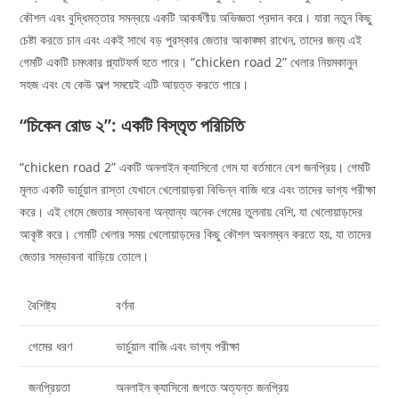
কৌশল এবং বুদ্ধিমত্তার সমন্বয়ে একটি আকর্ষণীয় অভিজ্ঞতা প্রদান করে। যারা নতুন কিছু
চেষ্টা করতে চান এবং একই সাথে বড় পুরস্কার জেতার আকাঙ্ক্ষা রাখেন, তাদের জন্য এই
গেমটি একটি চমৎকার প্ল্যাটফর্ম হতে পারে। “chicken road 2” খেলার নিয়মকানুন
সহজ এবং যে কেউ অল্প সময়েই এটি আয়ত্ত করতে পারে।
“চিকেন রোড ২”: একটি বিস্তৃত পরিচিতি
“chicken road 2” একটি অনলাইন ক্যাসিনো গেম যা বর্তমানে বেশ জনপ্রিয়। গেমটি
মূলত একটি ভার্চুয়াল রাস্তা যেখানে খেলোয়াড়রা বিভিন্ন বাজি ধরে এবং তাদের ভাগ্য পরীক্ষা
করে। এই গেমে জেতার সম্ভাবনা অন্যান্য অনেক গেমের তুলনায় বেশি, যা খেলোয়াড়দের
আকৃষ্ট করে। গেমটি খেলার সময় খেলোয়াড়দের কিছু কৌশল অবলম্বন করতে হয়, যা তাদের
জেতার সম্ভাবনা বাড়িয়ে তোলে।
বৈশিষ্ট্য
বর্ণনা
গেমের ধরণ
ভার্চুয়াল বাজি এবং ভাগ্য পরীক্ষা
জনপ্রিয়তা
অনলাইন ক্যাসিনো জগতে অত্যন্ত জনপ্রিয়