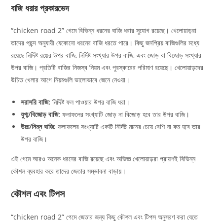
বাজি ধরার প্রকারভেদ
“chicken road 2” গেমে বিভিন্ন ধরনের বাজি ধরার সুযোগ রয়েছে। খেলোয়াড়রা
তাদের পছন্দ অনুযায়ী যেকোনো ধরনের বাজি ধরতে পারে। কিছু জনপ্রিয় বাজিগুলির মধ্যে
রয়েছে নির্দিষ্ট রঙের উপর বাজি, নির্দিষ্ট সংখ্যার উপর বাজি, এবং জোড় বা বিজোড় সংখ্যার
উপর বাজি। প্রতিটি বাজির নিজস্ব নিয়ম এবং পুরস্কারের পরিমাণ রয়েছে। খেলোয়াড়দের
উচিত খেলার আগে নিয়মগুলি ভালোভাবে জেনে নেওয়া।
সরাসরি বাজি:
নির্দিষ্ট ফল পাওয়ার উপর বাজি ধরা।
যুগ্ম/বিজোড় বাজি:
ফলাফলের সংখ্যাটি জোড় না বিজোড় হবে তার উপর বাজি।
উচ্চ/নিম্ন বাজি:
ফলাফলের সংখ্যাটি একটি নির্দিষ্ট মানের চেয়ে বেশি না কম হবে তার
উপর বাজি।
এই গেমে আরও অনেক ধরনের বাজি রয়েছে এবং অভিজ্ঞ খেলোয়াড়রা প্রায়শই বিভিন্ন
কৌশল ব্যবহার করে তাদের জেতার সম্ভাবনা বাড়ায়।
কৌশল এবং টিপস
“chicken road 2” গেমে জেতার জন্য কিছু কৌশল এবং টিপস অনুসরণ করা যেতে