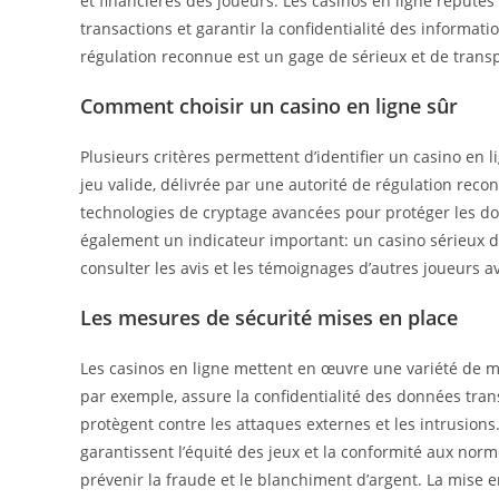
et financières des joueurs. Les casinos en ligne réputés
transactions et garantir la confidentialité des informat
régulation reconnue est un gage de sérieux et de trans
Comment choisir un casino en ligne sûr
Plusieurs critères permettent d’identifier un casino en li
jeu valide, délivrée par une autorité de régulation recon
technologies de cryptage avancées pour protéger les don
également un indicateur important: un casino sérieux doit
consulter les avis et les témoignages d’autres joueurs a
Les mesures de sécurité mises en place
Les casinos en ligne mettent en œuvre une variété de m
par exemple, assure la confidentialité des données tran
protègent contre les attaques externes et les intrusion
garantissent l’équité des jeux et la conformité aux norme
prévenir la fraude et le blanchiment d’argent. La mise 