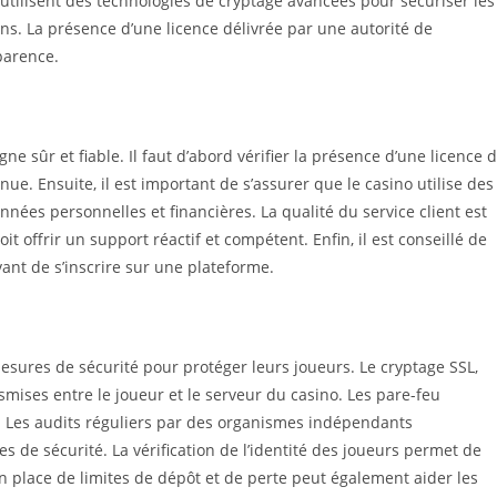
 utilisent des technologies de cryptage avancées pour sécuriser les
ions. La présence d’une licence délivrée par une autorité de
parence.
gne sûr et fiable. Il faut d’abord vérifier la présence d’une licence 
nue. Ensuite, il est important de s’assurer que le casino utilise des
nées personnelles et financières. La qualité du service client est
 offrir un support réactif et compétent. Enfin, il est conseillé de
vant de s’inscrire sur une plateforme.
esures de sécurité pour protéger leurs joueurs. Le cryptage SSL,
smises entre le joueur et le serveur du casino. Les pare-feu
s. Les audits réguliers par des organismes indépendants
s de sécurité. La vérification de l’identité des joueurs permet de
en place de limites de dépôt et de perte peut également aider les