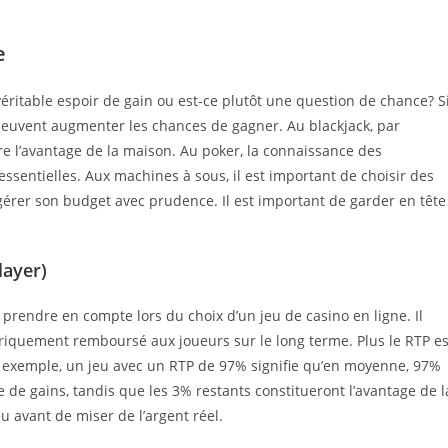
e
 véritable espoir de gain ou est-ce plutôt une question de chance? S
 peuvent augmenter les chances de gagner. Au blackjack, par
ire l’avantage de la maison. Au poker, la connaissance des
essentielles. Aux machines à sous, il est important de choisir des
 gérer son budget avec prudence. Il est important de garder en tête
layer)
à prendre en compte lors du choix d’un jeu de casino en ligne. Il
oriquement remboursé aux joueurs sur le long terme. Plus le RTP es
r exemple, un jeu avec un RTP de 97% signifie qu’en moyenne, 97%
 de gains, tandis que les 3% restants constitueront l’avantage de l
u avant de miser de l’argent réel.