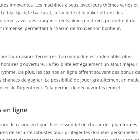
utés innovantes. Les machines à sous, avec leurs thèmes variés et
Le blackjack, le baccarat, la roulette et le poker offrent des
n direct, avec des croupiers réels filmés en direct, permettent de
 est immense, permettant à chacun de trouver son bonheur.
ort aux casinos terrestres. La commodité est indéniable: plus
 horaires d’ouverture. La flexibilité est également un atout majeur,
rythme. De plus, les casinos en ligne offrent souvent des bonus d
s chances de gagner. La possibilité de jouer gratuitement en mode
ser de l’argent réel. Cela permet de découvrir les jeux et
 en ligne
rs de casino en ligne. Il est essentiel de choisir des plateformes
ures de sécurité robustes pour protéger les données personnelles