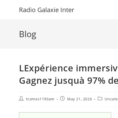
Skip
Radio Galaxie Inter
to
content
Blog
LExpérience immersive
Gagnez jusquà 97% de
Post
Post
Post
tcomas1190am
May 21, 2026
Uncate
author:
published:
category: