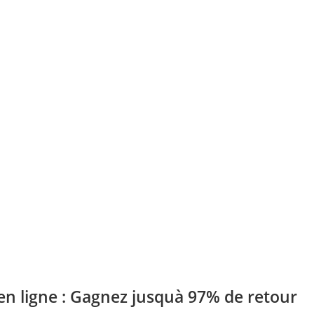
en ligne : Gagnez jusquà 97% de retour