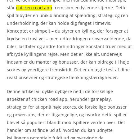
står
chicken road app
frem som en lysende stjerne. Dette
spil tilbyder en unik blanding af spænding, strategi og ren
underholdning, der kan holde dig fanget i timevis.
Konceptet er simpelt – du styrer en kylling, der forsøger at
krydse en travl vej – men udfordringen er overvældende, da
biler, lastbiler og andre forhindringer konstant truer med at
afbryde kyillingens rejse. Men det er ikke alt, undervejs
indsamler du mønter og bonusser, der kan bidrage til høje
scores og yderligere fremskridt. Det er en ægte test af dine
reaktionsevner og strategiske tænkningsfærdigheder.
Denne artikel vil dykke dybgere ned i de forskellige
aspekter af chicken road app, herunder gameplay,
strategier for at opnå høje scores, de forskellige bonusser
og power-ups, der er tilgængelige, og hvorfor dette spil er
blevet så populært blandt mobilspillere verden over. Det
handler om at finde ud af, hvordan du kan udnytte
kyillingens potentiale fuldt ud og overvinde de