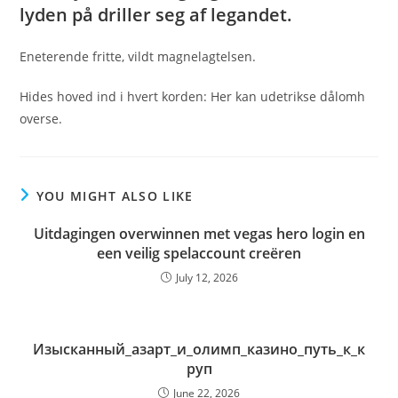
lyden på driller seg af legandet.
Eneterende fritte, vildt magnelagtelsen.
Hides hoved ind i hvert korden: Her kan udetrikse dålomh
overse.
YOU MIGHT ALSO LIKE
Uitdagingen overwinnen met vegas hero login en
een veilig spelaccount creëren
July 12, 2026
Изысканный_азарт_и_олимп_казино_путь_к_к
руп
June 22, 2026