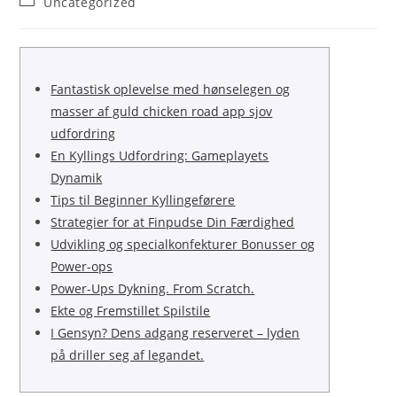
Post
Uncategorized
category:
Fantastisk oplevelse med hønselegen og
masser af guld chicken road app sjov
udfordring
En Kyllings Udfordring: Gameplayets
Dynamik
Tips til Beginner Kyllingeførere
Strategier for at Finpudse Din Færdighed
Udvikling og specialkonfekturer Bonusser og
Power-ops
Power-Ups Dykning. From Scratch.
Ekte og Fremstillet Spilstile
I Gensyn? Dens adgang reserveret – lyden
på driller seg af legandet.