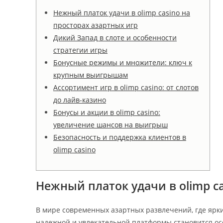
Нежный платок удачи в olimp casino на
просторах азартных игр
Дикий Запад в слоте и особенности
стратегии игры
Бонусные режимы и множители: ключ к
крупным выигрышам
Ассортимент игр в olimp casino: от слотов
до лайв-казино
Бонусы и акции в olimp casino:
увеличение шансов на выигрыш
Безопасность и поддержка клиентов в
olimp casino
Нежный платок удачи в olimp ca
В мире современных азартных развлечений, где ярк
надежной и увлекательной платформы становится о