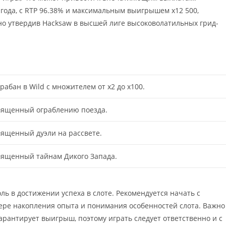
 года, с RTP 96.38% и максимальным выигрышем x12 500,
но утвердив Hacksaw в высшей лиге высоковолатильных грид-
абан в Wild с множителем от x2 до x100.
вященный ограблению поезда.
ященный дуэли на рассвете.
вященный тайнам Дикого Запада.
ь в достижении успеха в слоте. Рекомендуется начать с
мере накопления опыта и понимания особенностей слота. Важно
арантирует выигрыш, поэтому играть следует ответственно и с