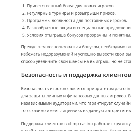
Приветственный бонус для новых игроков.
Регулярные турниры и розыгрыши призов.
Программы лояльности для постоянных игроков.
Разнообразные акции и специальные предложени
Условия отыгрыша бонусов прозрачны и понятны
Прежде чем воспользоваться бонусом, необходимо в
избежать недоразумений и успешно вывести свои вы
способ увеличить свои шансы на выигрыш, но не стои
Безопасность и поддержка клиентов 
Безопасность игроков является приоритетом для
oli
для защиты личных и финансовых данных игроков. В
независимыми аудиторами, что гарантирует случайно
того, казино имеет лицензию, выданную авторитетны
Поддержка клиентов в
olimp casino
работает круглосу
онлайн-чат, электронная почта и телефон. Команда 