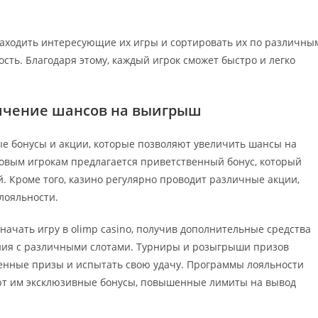
находить интересующие их игры и сортировать их по различны
ость. Благодаря этому, каждый игрок сможет быстро и легко
еличение шансов на выигрыш
е бонусы и акции, которые позволяют увеличить шансы на
Новым игрокам предлагается приветственный бонус, который
. Кроме того, казино регулярно проводит различные акции,
лояльности.
начать игру в
olimp casino
, получив дополнительные средства
ния с различными слотами. Турниры и розыгрыши призов
ценные призы и испытать свою удачу. Программы лояльности
ют им эксклюзивные бонусы, повышенные лимиты на вывод