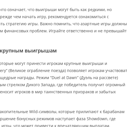
что означает, что выигрыши могут быть как редкими, но
прежде чем начать игру, рекомендуется ознакомиться с
ать стратегию игры. Важно помнить, что азартные игры должны
ком финансовых проблем. Играйте ответственно и не превышайт
к крупным выигрышам
которые могут принести игрокам крупные выигрыши и
ry” (Великое ограбление поезда) позволяет игрокам участвова
 щедрые награды. Режим “Duel at Dawn” (Дуэль на рассвете)
ным стрелком Дикого Запада, где победитель получит огромный
ереносит игроков в мир таинственных призраков и забытых
накопительные Wild-символы, которые прилипают к барабанам
ершение бонусных режимов наступает фаза Showdown, где
 игры, что может привести к впечатляющим выплатам.