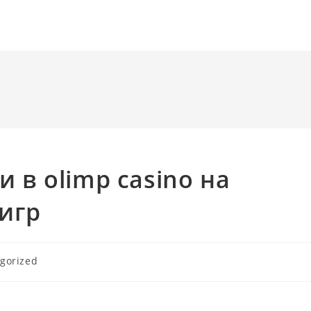
 в olimp casino на
игр
gorized