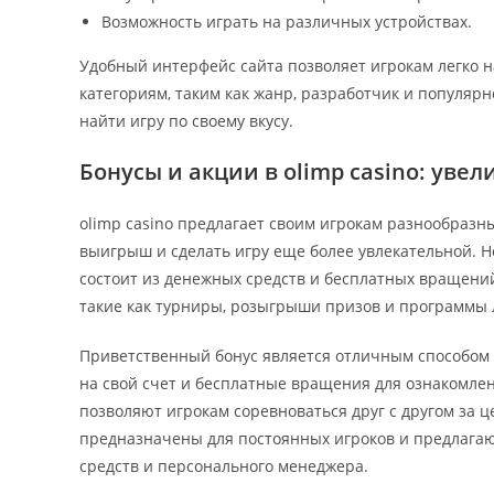
Возможность играть на различных устройствах.
Удобный интерфейс сайта позволяет игрокам легко 
категориям, таким как жанр, разработчик и популярн
найти игру по своему вкусу.
Бонусы и акции в olimp casino: ув
olimp casino
предлагает своим игрокам разнообразны
выигрыш и сделать игру еще более увлекательной. 
состоит из денежных средств и бесплатных вращений
такие как турниры, розыгрыши призов и программы 
Приветственный бонус является отличным способом 
на свой счет и бесплатные вращения для ознакомле
позволяют игрокам соревноваться друг с другом за 
предназначены для постоянных игроков и предлага
средств и персонального менеджера.