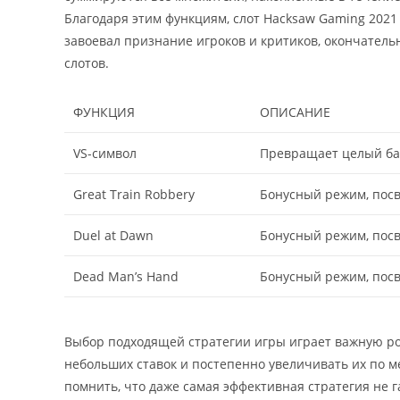
Благодаря этим функциям, слот Hacksaw Gaming 2021
завоевал признание игроков и критиков, окончатель
слотов.
ФУНКЦИЯ
ОПИСАНИЕ
VS-символ
Превращает целый бар
Great Train Robbery
Бонусный режим, пос
Duel at Dawn
Бонусный режим, посв
Dead Man’s Hand
Бонусный режим, пос
Выбор подходящей стратегии игры играет важную рол
небольших ставок и постепенно увеличивать их по 
помнить, что даже самая эффективная стратегия не г