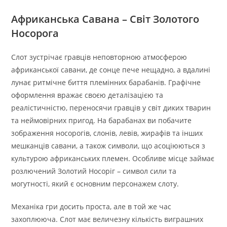
Африканська Савана – Світ Золотого
Носорога
Слот зустрічає гравців неповторною атмосферою
африканської савани, де сонце пече нещадно, а вдалині
лунає ритмічне биття племінних барабанів. Графічне
оформлення вражає своєю деталізацією та
реалістичністю, переносячи гравців у світ диких тварин
та неймовірних пригод. На барабанах ви побачите
зображення носорогів, слонів, левів, жирафів та інших
мешканців савани, а також символи, що асоціюються з
культурою африканських племен. Особливе місце займає
розлючений Золотий Носоріг – символ сили та
могутності, який є основним персонажем слоту.
Механіка гри досить проста, але в той же час
захоплююча. Слот має величезну кількість виграшних