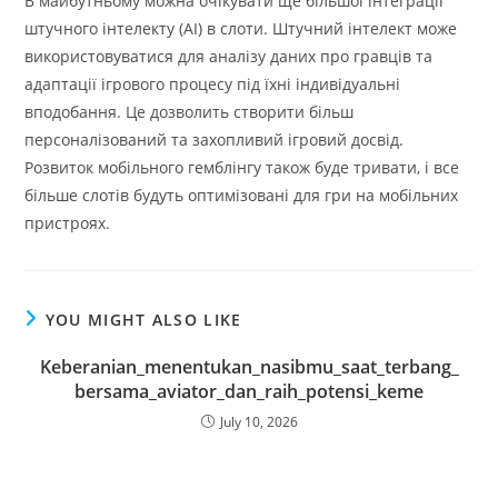
В майбутньому можна очікувати ще більшої інтеграції
штучного інтелекту (AI) в слоти. Штучний інтелект може
використовуватися для аналізу даних про гравців та
адаптації ігрового процесу під їхні індивідуальні
вподобання. Це дозволить створити більш
персоналізований та захопливий ігровий досвід.
Розвиток мобільного гемблінгу також буде тривати, і все
більше слотів будуть оптимізовані для гри на мобільних
пристроях.
YOU MIGHT ALSO LIKE
Keberanian_menentukan_nasibmu_saat_terbang_
bersama_aviator_dan_raih_potensi_keme
July 10, 2026