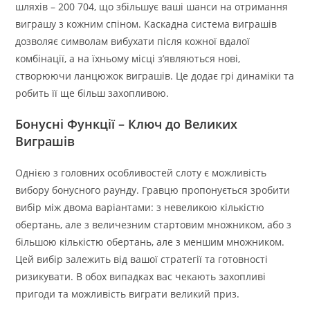
шляхів – 200 704, що збільшує ваші шанси на отримання
виграшу з кожним спіном. Каскадна система виграшів
дозволяє символам вибухати після кожної вдалої
комбінації, а на їхньому місці з’являються нові,
створюючи ланцюжок виграшів. Це додає грі динаміки та
робить її ще більш захопливою.
Бонусні Функції – Ключ до Великих
Виграшів
Однією з головних особливостей слоту є можливість
вибору бонусного раунду. Гравцю пропонується зробити
вибір між двома варіантами: з невеликою кількістю
обертань, але з величезним стартовим множником, або з
більшою кількістю обертань, але з меншим множником.
Цей вибір залежить від вашої стратегії та готовності
ризикувати. В обох випадках вас чекають захопливі
пригоди та можливість виграти великий приз.