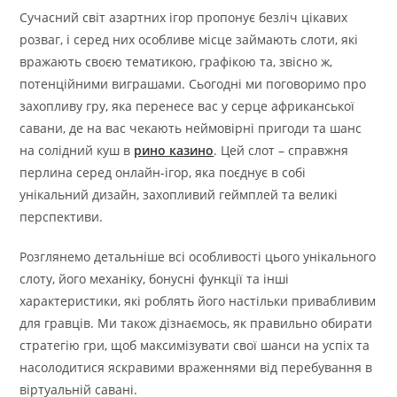
Сучасний світ азартних ігор пропонує безліч цікавих
розваг, і серед них особливе місце займають слоти, які
вражають своєю тематикою, графікою та, звісно ж,
потенційними виграшами. Сьогодні ми поговоримо про
захопливу гру, яка перенесе вас у серце африканської
савани, де на вас чекають неймовірні пригоди та шанс
на солідний куш в
рино казино
. Цей слот – справжня
перлина серед онлайн-ігор, яка поєднує в собі
унікальний дизайн, захопливий геймплей та великі
перспективи.
Розглянемо детальніше всі особливості цього унікального
слоту, його механіку, бонусні функції та інші
характеристики, які роблять його настільки привабливим
для гравців. Ми також дізнаємось, як правильно обирати
стратегію гри, щоб максимізувати свої шанси на успіх та
насолодитися яскравими враженнями від перебування в
віртуальній савані.