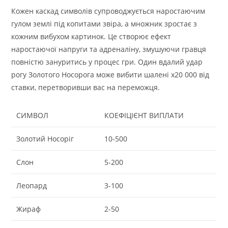
Кожен каскад символів супроводжується наростаючим
гулом землі під копитами звіра, а множник зростає з
кожним вибухом картинок. Це створює ефект
наростаючої напруги та адреналіну, змушуючи гравця
повністю зануритись у процес гри. Один вдалий удар
рогу Золотого Носорога може вибити шалені x20 000 від
ставки, перетворивши вас на переможця.
СИМВОЛ
КОЕФІЦІЄНТ ВИПЛАТИ
Золотий Носоріг
10-500
Слон
5-200
Леопард
3-100
Жираф
2-50