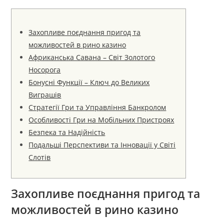
Захопливе поєднання пригод та
можливостей в рино казино
Африканська Савана – Світ Золотого
Носорога
Бонусні Функції – Ключ до Великих
Виграшів
Стратегії Гри та Управління Банкролом
Особливості Гри на Мобільних Пристроях
Безпека та Надійність
Подальші Перспективи та Інновації у Світі
Слотів
Захопливе поєднання пригод та
можливостей в рино казино