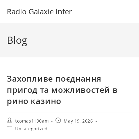
Skip
Radio Galaxie Inter
to
content
Blog
Захопливе поєднання
пригод та можливостей в
рино казино
Post
Post
tcomas1190am
May 19, 2026
author:
published:
Post
Uncategorized
category: