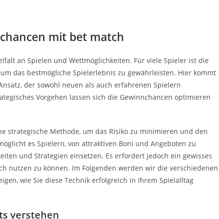
nchancen mit bet match
lfalt an Spielen und Wettmöglichkeiten. Für viele Spieler ist die
 um das bestmögliche Spielerlebnis zu gewährleisten. Hier kommt
 Ansatz, der sowohl neuen als auch erfahrenen Spielern
ategisches Vorgehen lassen sich die Gewinnchancen optimieren
eine strategische Methode, um das Risiko zu minimieren und den
öglicht es Spielern, von attraktiven Boni und Angeboten zu
keiten und Strategien einsetzen. Es erfordert jedoch ein gewisses
ich nutzen zu können. Im Folgenden werden wir die verschiedenen
en, wie Sie diese Technik erfolgreich in Ihrem Spielalltag
ts verstehen