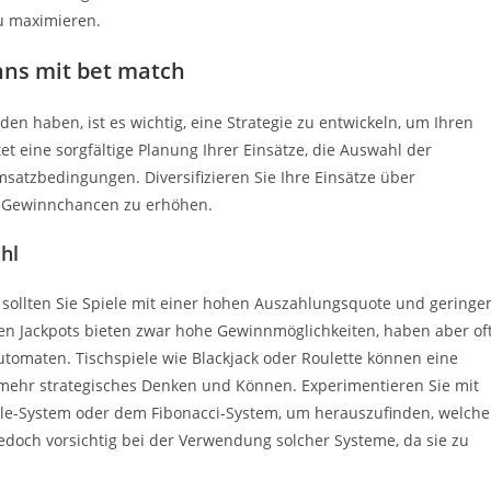
u maximieren.
nns mit bet match
n haben, ist es wichtig, eine Strategie zu entwickeln, um Ihren
et eine sorgfältige Planung Ihrer Einsätze, die Auswahl der
satzbedingungen. Diversifizieren Sie Ihre Einsätze über
re Gewinnchancen zu erhöhen.
hl
s sollten Sie Spiele mit einer hohen Auszahlungsquote und gering
en Jackpots bieten zwar hohe Gewinnmöglichkeiten, haben aber of
utomaten. Tischspiele wie Blackjack oder Roulette können eine
mehr strategisches Denken und Können. Experimentieren Sie mit
gale-System oder dem Fibonacci-System, um herauszufinden, welche
 jedoch vorsichtig bei der Verwendung solcher Systeme, da sie zu