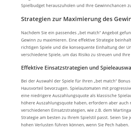
Spielbudget herauszuholen und Ihre Gewinnchancen z
Strategien zur Maximierung des Gewi
Nachdem Sie ein passendes „bet match“ Angebot gefunde
Gewinn zu maximieren. Eine effektive Strategie beinhalt
richtigen Spiele und die konsequente Einhaltung der Um
verschiedene Spiele, um das Risiko zu streuen und Ih
Effektive Einsatzstrategien und Spieleauswa
Bei der Auswahl der Spiele für Ihren „bet match“ Bonu
Hausvorteil bevorzugen. Spielautomaten mit progressiv
eine niedrigere Auszahlungsquote als klassische Spiela
höhere Auszahlungsquote haben, erfordern aber auch 
verschiedenen Einsatzstrategien, wie z.B. dem Martin
Strategie am besten zu Ihrem Spielstil passt. Seien Sie
hohen Verlusten führen können, wenn Sie Pech haben.