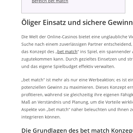
Bereich bet match
Öliger Einsatz und sichere Gewin
Die Welt der Online-Casinos bietet eine unglaubliche Vie
Suche nach einem zuverlässigen Partner entscheidend,
das Konzept des „
bet match
“ ins Spiel, ein spannender
zugutekommen kann. Durch gezieltes Einsetzen und str
und das eigene Spielbudget effektiv verwalten.
„bet match“ ist mehr als nur eine Werbeaktion; es ist 
potenziellen Gewinn zu maximieren. Dieses Konzept erm
profitieren, während sie gleichzeitig ihre eigenen Fähig
Maß an Verständnis und Planung, um die Vorteile wirkl
Aspekte von „bet match“ näher beleuchten und Ihnen zeig
integrieren können.
Die Grundlagen des bet match Konzep