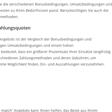
 Sie die verschiedenen Bonusbedingungen, Umsatzbedingungen un
esten zu Ihren Bedürfnissen passt. Berücksichtigen Sie auch die
gsmethoden.
ahlungsquoten
“ Angebots ist der Vergleich der Bonusbedingungen und
drigen Umsatzbedingungen und einem hohen
deutet, dass ein größerer Prozentsatz Ihrer Einsätze langfristig
 verschiedenen Zahlungsmethoden und deren Gebühren, um
queme Möglichkeit finden, Ein- und Auszahlungen vorzunehmen.
t match“ Angebots kann Ihnen helfen, das Beste aus Ihrem