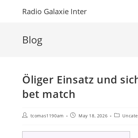
Skip
Radio Galaxie Inter
to
content
Blog
Öliger Einsatz und s
bet match
Post
Post
Post
tcomas1190am
May 18, 2026
Uncate
author:
published:
category: