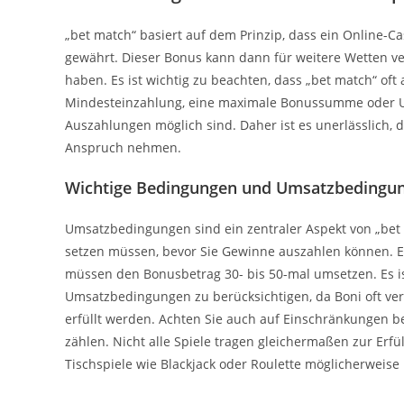
„bet match“ basiert auf dem Prinzip, dass ein Online-C
gewährt. Dieser Bonus kann dann für weitere Wetten 
haben. Es ist wichtig zu beachten, dass „bet match“ oft
Mindesteinzahlung, eine maximale Bonussumme oder U
Auszahlungen möglich sind. Daher ist es unerlässlich, 
Anspruch nehmen.
Wichtige Bedingungen und Umsatzbedingu
Umsatzbedingungen sind ein zentraler Aspekt von „bet 
setzen müssen, bevor Sie Gewinne auszahlen können. Ein
müssen den Bonusbetrag 30- bis 50-mal umsetzen. Es ist
Umsatzbedingungen zu berücksichtigen, da Boni oft ver
erfüllt werden. Achten Sie auch auf Einschränkungen b
zählen. Nicht alle Spiele tragen gleichermaßen zur Erf
Tischspiele wie Blackjack oder Roulette möglicherweise