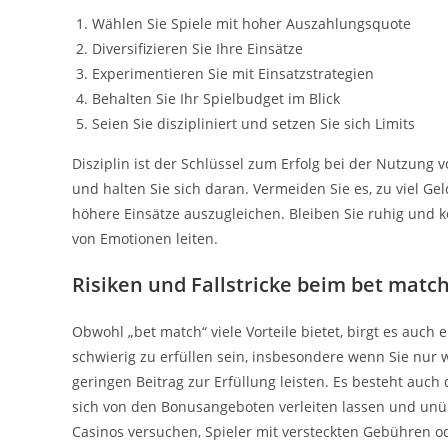
Wählen Sie Spiele mit hoher Auszahlungsquote
Diversifizieren Sie Ihre Einsätze
Experimentieren Sie mit Einsatzstrategien
Behalten Sie Ihr Spielbudget im Blick
Seien Sie diszipliniert und setzen Sie sich Limits
Disziplin ist der Schlüssel zum Erfolg bei der Nutzung 
und halten Sie sich daran. Vermeiden Sie es, zu viel Ge
höhere Einsätze auszugleichen. Bleiben Sie ruhig und k
von Emotionen leiten.
Risiken und Fallstricke beim bet matc
Obwohl „bet match“ viele Vorteile bietet, birgt es auch
schwierig zu erfüllen sein, insbesondere wenn Sie nur
geringen Beitrag zur Erfüllung leisten. Es besteht auch 
sich von den Bonusangeboten verleiten lassen und unüb
Casinos versuchen, Spieler mit versteckten Gebühren 