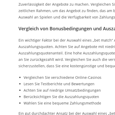
Zuverlässigkeit der Angebote zu machen. Vergleichen
zeitlichen Rahmen, um das Angebot zu finden, das am b
Auswahl an Spielen und die Verfügbarkeit von Zahlun
Vergleich von Bonusbedingungen und Ausz
Ein wichtiger Faktor bei der Auswahl eines „bet match
Auszahlungsquoten. Achten Sie auf Angebote mit nie
Auszahlungsquotenanteil. Eine hohe Auszahlungsquote be
an Sie zurückgezahlt wird. Vergleichen Sie auch die
sicherzustellen, dass Sie eine kostengünstige und be
Vergleichen Sie verschiedene Online-Casinos
Lesen Sie Testberichte und Bewertungen
Achten Sie auf niedrige Umsatzbedingungen
Berücksichtigen Sie die Auszahlungsquoten
Wählen Sie eine bequeme Zahlungsmethode
Ein gut durchdachter Ansatz bei der Auswahl eines „be