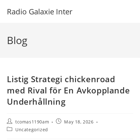
Skip
Radio Galaxie Inter
to
content
Blog
Listig Strategi chickenroad
med Rival för En Avkopplande
Underhållning
Post
Post
tcomas1190am
May 18, 2026
author:
published:
Post
Uncategorized
category: