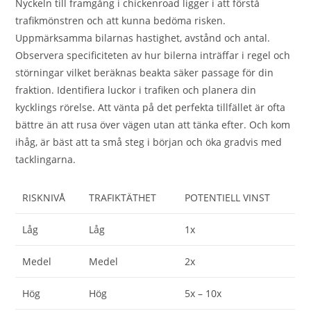
Nyckeln till framgång i chickenroad ligger i att förstå
trafikmönstren och att kunna bedöma risken.
Uppmärksamma bilarnas hastighet, avstånd och antal.
Observera specificiteten av hur bilerna inträffar i regel och
störningar vilket beräknas beakta säker passage för din
fraktion. Identifiera luckor i trafiken och planera din
kycklings rörelse. Att vänta på det perfekta tillfället är ofta
bättre än att rusa över vägen utan att tänka efter. Och kom
ihåg, är bäst att ta små steg i början och öka gradvis med
tacklingarna.
RISKNIVÅ
TRAFIKTÄTHET
POTENTIELL VINST
Låg
Låg
1x
Medel
Medel
2x
Hög
Hög
5x – 10x