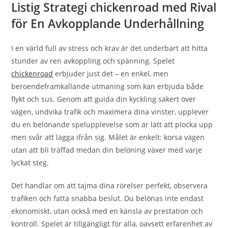
Listig Strategi chickenroad med Rival
för En Avkopplande Underhållning
I en värld full av stress och krav är det underbart att hitta
stunder av ren avkoppling och spänning. Spelet
chickenroad
erbjuder just det – en enkel, men
beroendeframkallande utmaning som kan erbjuda både
flykt och sus. Genom att guida din kyckling säkert över
vägen, undvika trafik och maximera dina vinster, upplever
du en belönande spelupplevelse som är lätt att plocka upp
men svår att lägga ifrån sig. Målet är enkelt: korsa vägen
utan att bli träffad medan din belöning växer med varje
lyckat steg.
Det handlar om att tajma dina rörelser perfekt, observera
trafiken och fatta snabba beslut. Du belönas inte endast
ekonomiskt, utan också med en känsla av prestation och
kontroll. Spelet är tillgängligt för alla, oavsett erfarenhet av