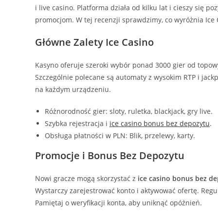
i live casino. Platforma działa od kilku lat i cieszy się
promocjom. W tej recenzji sprawdzimy, co wyróżnia Ice C
Główne Zalety Ice Casino
Kasyno oferuje szeroki wybór ponad 3000 gier od topow
Szczególnie polecane są automaty z wysokim RTP i jackpo
na każdym urządzeniu.
Różnorodność gier: sloty, ruletka, blackjack, gry live.
Szybka rejestracja i
ice casino bonus bez depozytu
.
Obsługa płatności w PLN: Blik, przelewy, karty.
Promocje i Bonus Bez Depozytu
Nowi gracze mogą skorzystać z
ice casino bonus bez de
Wystarczy zarejestrować konto i aktywować ofertę. Reg
Pamiętaj o weryfikacji konta, aby uniknąć opóźnień.