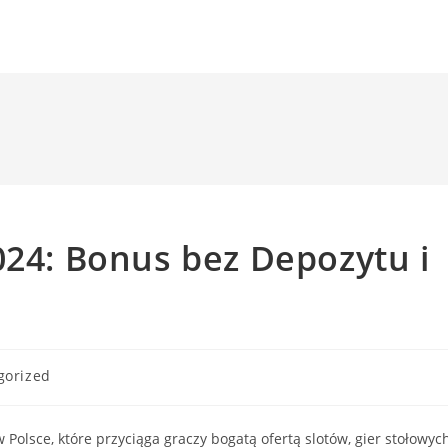
024: Bonus bez Depozytu i
gorized
 Polsce, które przyciąga graczy bogatą ofertą slotów, gier stołowyc