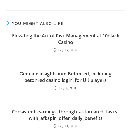
YOU MIGHT ALSO LIKE
Elevating the Art of Risk Management at 10black
Casino
July 12, 2026
Genuine insights into Betonred, including
betonred casino login, for UK players
July 3, 2026
Consistent_earnings_through_automated_tasks_
with_afkspin_offer_daily_benefits
July 21, 2026