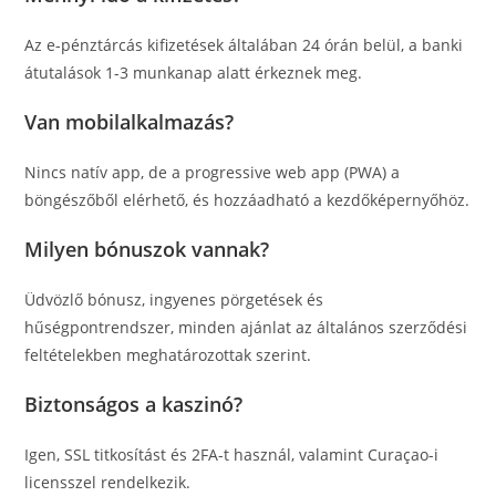
Az e-pénztárcás kifizetések általában 24 órán belül, a banki
átutalások 1-3 munkanap alatt érkeznek meg.
Van mobilalkalmazás?
Nincs natív app, de a progressive web app (PWA) a
böngészőből elérhető, és hozzáadható a kezdőképernyőhöz.
Milyen bónuszok vannak?
Üdvözlő bónusz, ingyenes pörgetések és
hűségpontrendszer, minden ajánlat az általános szerződési
feltételekben meghatározottak szerint.
Biztonságos a kaszinó?
Igen, SSL titkosítást és 2FA-t használ, valamint Curaçao-i
licensszel rendelkezik.