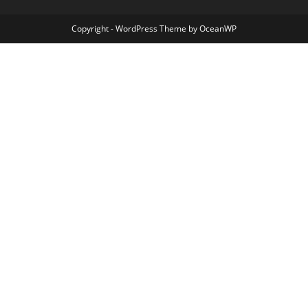
Copyright - WordPress Theme by OceanWP