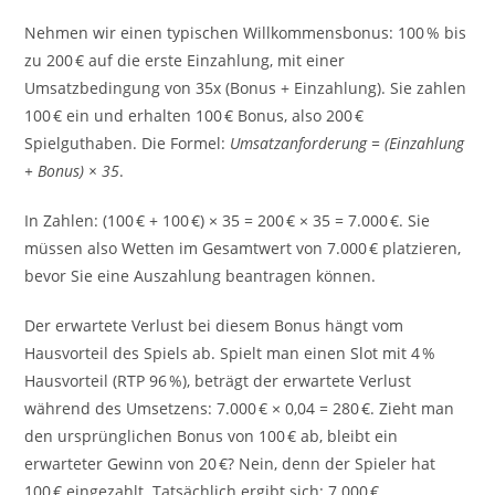
Nehmen wir einen typischen Willkommensbonus: 100 % bis
zu 200 € auf die erste Einzahlung, mit einer
Umsatzbedingung von 35x (Bonus + Einzahlung). Sie zahlen
100 € ein und erhalten 100 € Bonus, also 200 €
Spielguthaben. Die Formel:
Umsatzanforderung = (Einzahlung
+ Bonus) × 35
.
In Zahlen: (100 € + 100 €) × 35 = 200 € × 35 = 7.000 €. Sie
müssen also Wetten im Gesamtwert von 7.000 € platzieren,
bevor Sie eine Auszahlung beantragen können.
Der erwartete Verlust bei diesem Bonus hängt vom
Hausvorteil des Spiels ab. Spielt man einen Slot mit 4 %
Hausvorteil (RTP 96 %), beträgt der erwartete Verlust
während des Umsetzens: 7.000 € × 0,04 = 280 €. Zieht man
den ursprünglichen Bonus von 100 € ab, bleibt ein
erwarteter Gewinn von 20 €? Nein, denn der Spieler hat
100 € eingezahlt. Tatsächlich ergibt sich: 7.000 €