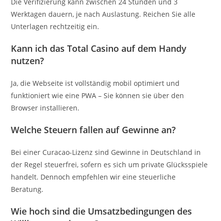
Die Verifizierung kann zwischen 24 Stunden und 3
Werktagen dauern, je nach Auslastung. Reichen Sie alle
Unterlagen rechtzeitig ein.
Kann ich das Total Casino auf dem Handy
nutzen?
Ja, die Webseite ist vollständig mobil optimiert und
funktioniert wie eine PWA – Sie können sie über den
Browser installieren.
Welche Steuern fallen auf Gewinne an?
Bei einer Curacao-Lizenz sind Gewinne in Deutschland in
der Regel steuerfrei, sofern es sich um private Glücksspiele
handelt. Dennoch empfehlen wir eine steuerliche
Beratung.
Wie hoch sind die Umsatzbedingungen des