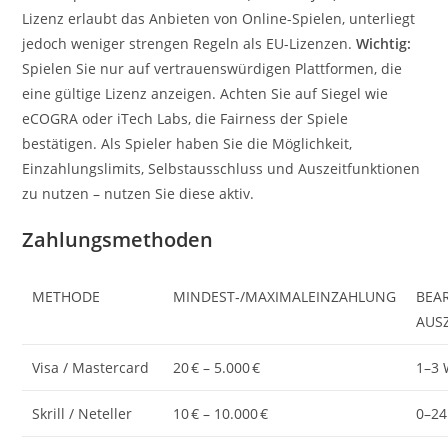
Lizenz erlaubt das Anbieten von Online-Spielen, unterliegt
jedoch weniger strengen Regeln als EU-Lizenzen.
Wichtig:
Spielen Sie nur auf vertrauenswürdigen Plattformen, die
eine gültige Lizenz anzeigen. Achten Sie auf Siegel wie
eCOGRA oder iTech Labs, die Fairness der Spiele
bestätigen. Als Spieler haben Sie die Möglichkeit,
Einzahlungslimits, Selbstausschluss und Auszeitfunktionen
zu nutzen – nutzen Sie diese aktiv.
Zahlungsmethoden
METHODE
MINDEST‑/MAXIMALEINZAHLUNG
BEA
AUS
Visa / Mastercard
20 € – 5.000 €
1–3 
Skrill / Neteller
10 € – 10.000 €
0–24