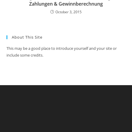
Zahlungen & Gewinnberechnung
October 3, 2015
About This Site
This may be a good place to introduce yourself and your site or
include some credits.