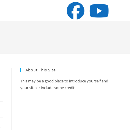
About This Site
This may be a good place to introduce yourself and
your site or include some credits.
e