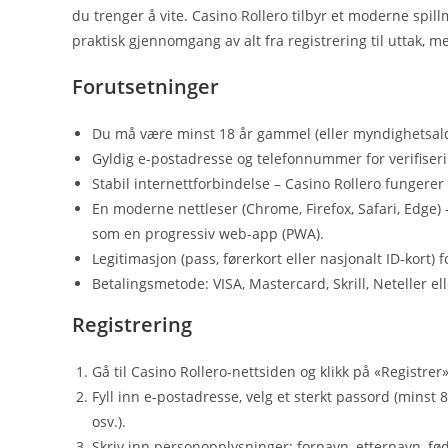
du trenger å vite. Casino Rollero tilbyr et moderne spil
praktisk gjennomgang av alt fra registrering til uttak, 
Forutsetninger
Du må være minst 18 år gammel (eller myndighetsalde
Gyldig e-postadresse og telefonnummer for verifiseri
Stabil internettforbindelse – Casino Rollero fungere
En moderne nettleser (Chrome, Firefox, Safari, Edge)
som en progressiv web-app (PWA).
Legitimasjon (pass, førerkort eller nasjonalt ID-kort)
Betalingsmetode: VISA, Mastercard, Skrill, Neteller el
Registrering
Gå til Casino Rollero-nettsiden og klikk på «Registrer»
Fyll inn e-postadresse, velg et sterkt passord (minst 
osv.).
Skriv inn personopplysninger: fornavn, etternavn, f