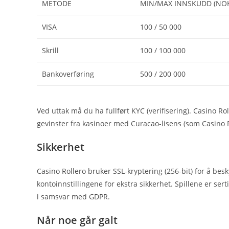
METODE
MIN/MAX INNSKUDD (NO
VISA
100 / 50 000
Skrill
100 / 100 000
Bankoverføring
500 / 200 000
Ved uttak må du ha fullført KYC (verifisering). Casino R
gevinster fra kasinoer med Curacao-lisens (som Casino R
Sikkerhet
Casino Rollero bruker SSL-kryptering (256-bit) for å besk
kontoinnstillingene for ekstra sikkerhet. Spillene er se
i samsvar med GDPR.
Når noe går galt