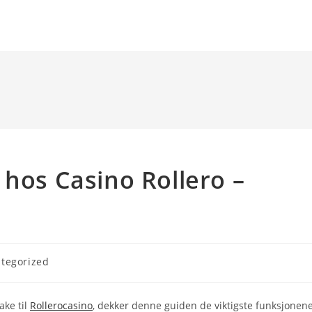
 hos Casino Rollero –
tegorized
:
ake til
Rollerocasino
, dekker denne guiden de viktigste funksjonen