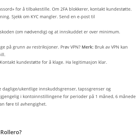
sord» for å tilbakestille. Om 2FA blokkerer, kontakt kundestøtte.
nning. Sjekk om KYC mangler. Send en e-post til
uskoden (om nødvendig) og at innskuddet er over minimum.
ige på grunn av restriksjoner. Prøv VPN?
Merk:
Bruk av VPN kan
ll.
ontakt kundestøtte for å klage. Ha legitimasjon klar.
tte daglige/ukentlige innskuddsgrenser, tapssgrenser og
ilgjengelig i kontoinnstillingene for perioder på 1 måned, 6 månede
an føre til avhengighet.
Rollero?