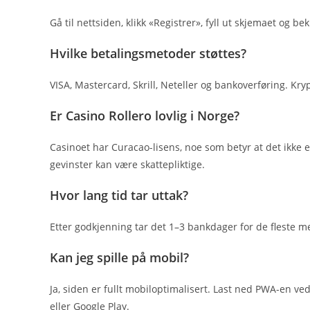
Gå til nettsiden, klikk «Registrer», fyll ut skjemaet og b
Hvilke betalingsmetoder støttes?
VISA, Mastercard, Skrill, Neteller og bankoverføring. Kryp
Er Casino Rollero lovlig i Norge?
Casinoet har Curacao-lisens, noe som betyr at det ikke er
gevinster kan være skattepliktige.
Hvor lang tid tar uttak?
Etter godkjenning tar det 1–3 bankdager for de fleste me
Kan jeg spille på mobil?
Ja, siden er fullt mobiloptimalisert. Last ned PWA-en ve
eller Google Play.