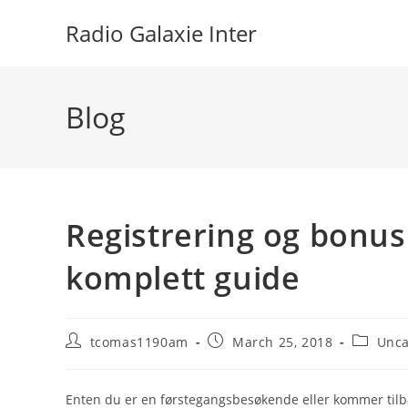
Skip
Radio Galaxie Inter
to
content
Blog
Registrering og bonus
komplett guide
Post
Post
Post
tcomas1190am
March 25, 2018
Unca
author:
published:
category
Enten du er en førstegangsbesøkende eller kommer tilb