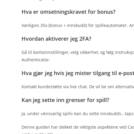
Hva er omsetningskravet for bonus?
Vanligvis 35x (bonus + innskudd) for spilleautomater. A
Hvordan aktiverer jeg 2FA?
Gå til kontoinnstillinger, velg sikkerhet, og følg instru
Authenticator.
Hva gjør jeg hvis jeg mister tilgang til e-pos
Kontakt kundestøtte via live chat. De vil be om alterna
Kan jeg sette inn grenser for spill?
Ja, under «Ansvarlig spill» kan du sette innskudds-, taps
Denne guiden har dekket de viktigste aspektene ved Casi