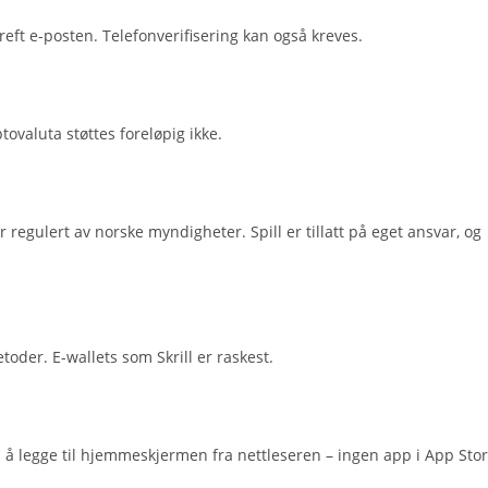
ekreft e-posten. Telefonverifisering kan også kreves.
tovaluta støttes foreløpig ikke.
 regulert av norske myndigheter. Spill er tillatt på eget ansvar, og
toder. E-wallets som Skrill er raskest.
d å legge til hjemmeskjermen fra nettleseren – ingen app i App Sto