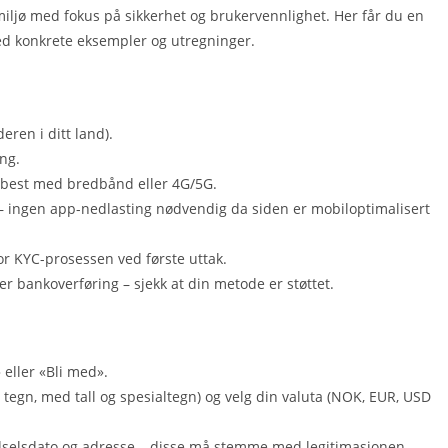
lmiljø med fokus på sikkerhet og brukervennlighet. Her får du en
med konkrete eksempler og utregninger.
ren i ditt land).
ng.
r best med bredbånd eller 4G/5G.
 – ingen app-nedlasting nødvendig da siden er mobiloptimalisert
 for KYC-prosessen ved første uttak.
ler bankoverføring – sjekk at din metode er støttet.
 eller «Bli med».
8 tegn, med tall og spesialtegn) og velg din valuta (NOK, EUR, USD
ødselsdato og adresse – disse må stemme med legitimasjonen.