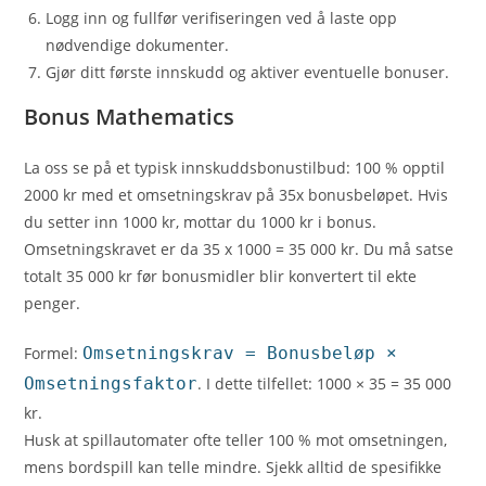
Logg inn og fullfør verifiseringen ved å laste opp
nødvendige dokumenter.
Gjør ditt første innskudd og aktiver eventuelle bonuser.
Bonus Mathematics
La oss se på et typisk innskuddsbonustilbud: 100 % opptil
2000 kr med et omsetningskrav på 35x bonusbeløpet. Hvis
du setter inn 1000 kr, mottar du 1000 kr i bonus.
Omsetningskravet er da 35 x 1000 = 35 000 kr. Du må satse
totalt 35 000 kr før bonusmidler blir konvertert til ekte
penger.
Formel:
Omsetningskrav = Bonusbeløp ×
Omsetningsfaktor
. I dette tilfellet: 1000 × 35 = 35 000
kr.
Husk at spillautomater ofte teller 100 % mot omsetningen,
mens bordspill kan telle mindre. Sjekk alltid de spesifikke