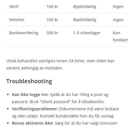
Skrill
100 kr
Øyeblikkelig
Ingen
Neteller
100 kr
Øyeblikkelig
Ingen
Bankoverføring
500 kr
1-3 virkedager
Kan
foreko
Uttak behandles vanligvis innen 24 timer, men tiden kan
variere avhengig av metoden.
Troubleshooting
Kan ikke logge inn:
Sjekk at du har riktig e-post og
passord. Bruk “Glemt passord” for å tilbakestille.
Verifiseringsproblemer:
Dokumentene må være lesbare
og ikke utløpt. Kontakt kundestøtte hvis du får avslag.
Bonus aktiveres ikke:
Sørg for at du har valgt bonusen