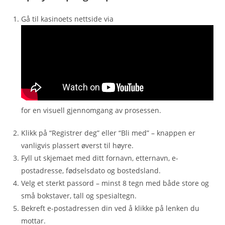
Gå til kasinoets nettside via
for en visuell gjennomgang av prosessen.
Klikk på “Registrer deg” eller “Bli med” – knappen er
vanligvis plassert øverst til høyre.
Fyll ut skjemaet med ditt fornavn, etternavn, e-
postadresse, fødselsdato og bostedsland.
Velg et sterkt passord – minst 8 tegn med både store og
små bokstaver, tall og spesialtegn.
Bekreft e-postadressen din ved å klikke på lenken du
mottar.