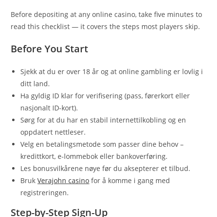
Before depositing at any online casino, take five minutes to
read this checklist — it covers the steps most players skip.
Before You Start
Sjekk at du er over 18 år og at online gambling er lovlig i
ditt land.
Ha gyldig ID klar for verifisering (pass, førerkort eller
nasjonalt ID-kort).
Sørg for at du har en stabil internettilkobling og en
oppdatert nettleser.
Velg en betalingsmetode som passer dine behov –
kredittkort, e-lommebok eller bankoverføring.
Les bonusvilkårene nøye før du aksepterer et tilbud.
Bruk
Verajohn casino
for å komme i gang med
registreringen.
Step-by-Step Sign-Up