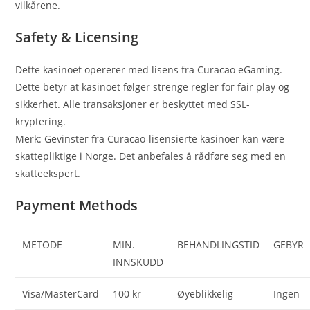
vilkårene.
Safety & Licensing
Dette kasinoet opererer med lisens fra Curacao eGaming.
Dette betyr at kasinoet følger strenge regler for fair play og
sikkerhet. Alle transaksjoner er beskyttet med SSL-
kryptering.
Merk: Gevinster fra Curacao-lisensierte kasinoer kan være
skattepliktige i Norge. Det anbefales å rådføre seg med en
skatteekspert.
Payment Methods
METODE
MIN.
BEHANDLINGSTID
GEBYR
INNSKUDD
Visa/MasterCard
100 kr
Øyeblikkelig
Ingen