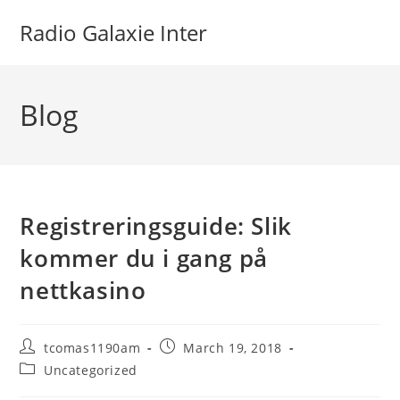
Skip
Radio Galaxie Inter
to
content
Blog
Registreringsguide: Slik
kommer du i gang på
nettkasino
Post
Post
tcomas1190am
March 19, 2018
author:
published:
Post
Uncategorized
category: