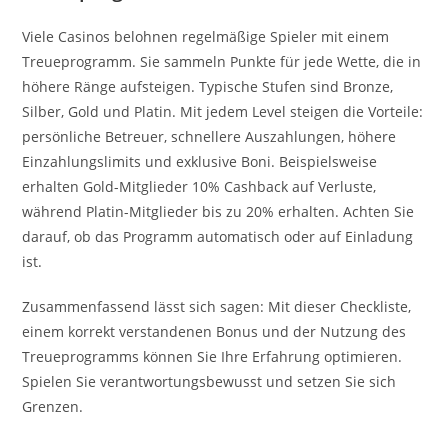
Viele Casinos belohnen regelmäßige Spieler mit einem
Treueprogramm. Sie sammeln Punkte für jede Wette, die in
höhere Ränge aufsteigen. Typische Stufen sind Bronze,
Silber, Gold und Platin. Mit jedem Level steigen die Vorteile:
persönliche Betreuer, schnellere Auszahlungen, höhere
Einzahlungslimits und exklusive Boni. Beispielsweise
erhalten Gold-Mitglieder 10% Cashback auf Verluste,
während Platin-Mitglieder bis zu 20% erhalten. Achten Sie
darauf, ob das Programm automatisch oder auf Einladung
ist.
Zusammenfassend lässt sich sagen: Mit dieser Checkliste,
einem korrekt verstandenen Bonus und der Nutzung des
Treueprogramms können Sie Ihre Erfahrung optimieren.
Spielen Sie verantwortungsbewusst und setzen Sie sich
Grenzen.