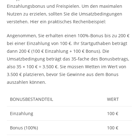
Einzahlungsbonus und Freispielen. Um den maximalen
Nutzen zu erzielen, sollten Sie die Umsatzbedingungen
verstehen. Hier ein praktisches Rechenbeispiel:
Angenommen, Sie erhalten einen 100%-Bonus bis zu 200 €
bei einer Einzahlung von 100 €. Ihr Startguthaben beträgt
dann 200 € (100 € Einzahlung + 100 € Bonus). Die
Umsatzbedingung beträgt das 35-fache des Bonusbetrags,
also 35 × 100 € = 3.500 €. Sie müssen Wetten im Wert von
3.500 € platzieren, bevor Sie Gewinne aus dem Bonus
auszahlen können.
BONUSBESTANDTEIL
WERT
Einzahlung
100 €
Bonus (100%)
100 €