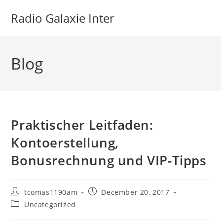
Skip
Radio Galaxie Inter
to
content
Blog
Praktischer Leitfaden:
Kontoerstellung,
Bonusrechnung und VIP-Tipps
Post
Post
tcomas1190am
December 20, 2017
author:
published:
Post
Uncategorized
category: