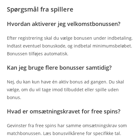
Spørgsmål fra spillere
Hvordan aktiverer jeg velkomstbonussen?
Efter registrering skal du vælge bonusen under indbetaling.
Indtast eventuel bonuskode, og indbetal minimumsbeløbet.
Bonussen tilføjes automatisk.
Kan jeg bruge flere bonusser samtidig?
Nej, du kan kun have én aktiv bonus ad gangen. Du skal
vælge, om du vil tage imod tilbuddet eller spille uden
bonus.
Hvad er omsætningskravet for free spins?
Gevinster fra free spins har samme omsætningskrav som
matchbonussen. Læs bonusvilkårene for specifikke tal.