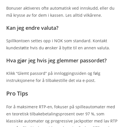
Bonuser aktiveres ofte automatisk ved innskudd, eller du
må krysse av for dem i kassen. Les alltid vilkårene.
Kan jeg endre valuta?
Spillkontoen settes opp i NOK som standard. Kontakt
kundestøtte hvis du ønsker å bytte til en annen valuta.
Hva gjør jeg hvis jeg glemmer passordet?
Klikk “Glemt passord” på innloggingssiden og følg
instruksjonene for å tilbakestille det via e-post.
Pro Tips
For å maksimere RTP-en, fokuser på spilleautomater med
en teoretisk tilbakebetalingsprosent over 97 %, som
klassiske automater og progressive jackpotter med lav RTP