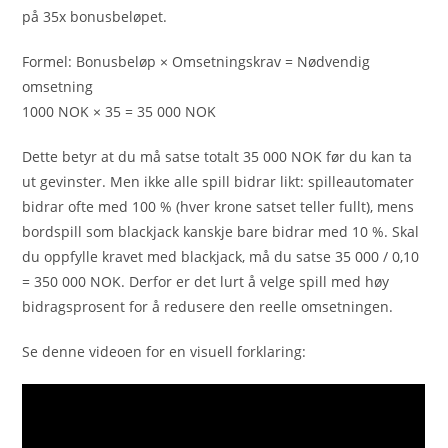
på 35x bonusbeløpet.
Formel: Bonusbeløp × Omsetningskrav = Nødvendig
omsetning
1000 NOK × 35 = 35 000 NOK
Dette betyr at du må satse totalt 35 000 NOK før du kan ta
ut gevinster. Men ikke alle spill bidrar likt: spilleautomater
bidrar ofte med 100 % (hver krone satset teller fullt), mens
bordspill som blackjack kanskje bare bidrar med 10 %. Skal
du oppfylle kravet med blackjack, må du satse 35 000 / 0,10
= 350 000 NOK. Derfor er det lurt å velge spill med høy
bidragsprosent for å redusere den reelle omsetningen.
Se denne videoen for en visuell forklaring: