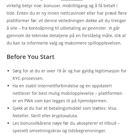
virkelig betyr noe: bonuser, mobiltilgang og å få betalt i
tide. Enten du er ny innen nettcasinoer eller har prøvd flere
plattformer før, vil denne veiledningen dekke alt du trenger
å vite – fra kontoåpning til utbetaling av gevinster. Vi går
gjennom de tekniske detaljene på en forståelig måte, slik at
du kan ta informerte valg og maksimere spillopplevelsen.
Before You Start
Sørg for at du er over 18 år og har gyldig legitimasjon for
KYC-prosessen.
Ha en stabil internettforbindelse og en oppdatert
nettleser for best mulig mobilopplevelse – plattformen
er en PWA som kan legges til på hjemskjermen.
Sjekk at du har et betalingsmiddel som støttes: Visa,
Neteller, Skrill eller kryptovaluta.
Les bonusvilkårene nøye før du aksepterer et tilbud –
spesielt omsetningskrav og tidsbegrensninger.