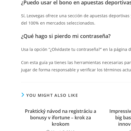
¿Puedo usar el bono en apuestas deportiva
Sí, Leovegas ofrece una sección de apuestas deportivas 
del 100% en mercados seleccionados.
¿Qué hago si pierdo mi contraseña?
Usa la opción “¿Olvidaste tu contraseña?” en la página d
Con esta guía ya tienes las herramientas necesarias p
jugar de forma responsable y verificar los términos actua
YOU MIGHT ALSO LIKE
Praktický návod na registráciu a
Impressiv
bonusy v ifortune – krok za
big ba
krokom
innov