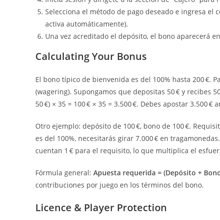
Selecciona el método de pago deseado e ingresa el c
activa automáticamente).
Una vez acreditado el depósito, el bono aparecerá en
Calculating Your Bonus
El bono típico de bienvenida es del 100% hasta 200 €. Par
(wagering). Supongamos que depositas 50 € y recibes 50 €
50 €) × 35 = 100 € × 35 = 3.500 €. Debes apostar 3.500 € 
Otro ejemplo: depósito de 100 €, bono de 100 €. Requisit
es del 100%, necesitarás girar 7.000 € en tragamonedas.
cuentan 1 € para el requisito, lo que multiplica el esfuer
Fórmula general:
Apuesta requerida = (Depósito + Bono
contribuciones por juego en los términos del bono.
Licence & Player Protection