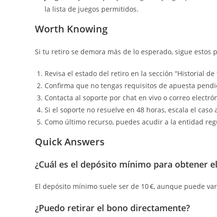
la lista de juegos permitidos.
Worth Knowing
Si tu retiro se demora más de lo esperado, sigue estos 
Revisa el estado del retiro en la sección “Historial de
Confirma que no tengas requisitos de apuesta pendie
Contacta al soporte por chat en vivo o correo electr
Si el soporte no resuelve en 48 horas, escala el cas
Como último recurso, puedes acudir a la entidad reg
Quick Answers
¿Cuál es el depósito mínimo para obtener e
El depósito mínimo suele ser de 10 €, aunque puede var
¿Puedo retirar el bono directamente?