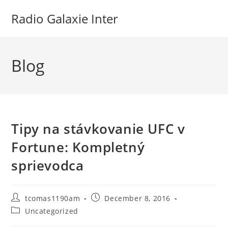
Skip
Radio Galaxie Inter
to
content
Blog
Tipy na stávkovanie UFC v
Fortune: Kompletný
sprievodca
Post
Post
tcomas1190am
December 8, 2016
author:
published:
Post
Uncategorized
category: