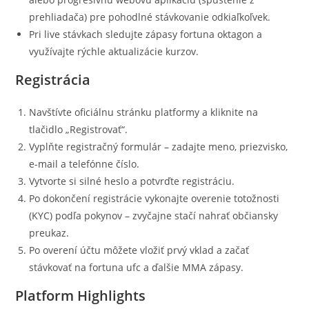
prehliadača) pre pohodlné stávkovanie odkiaľkoľvek.
Pri live stávkach sledujte zápasy fortuna oktagon a
využívajte rýchle aktualizácie kurzov.
Registrácia
Navštívte oficiálnu stránku platformy a kliknite na
tlačidlo „Registrovať“.
Vyplňte registračný formulár – zadajte meno, priezvisko,
e-mail a telefónne číslo.
Vytvorte si silné heslo a potvrďte registráciu.
Po dokončení registrácie vykonajte overenie totožnosti
(KYC) podľa pokynov – zvyčajne stačí nahrať občiansky
preukaz.
Po overení účtu môžete vložiť prvý vklad a začať
stávkovať na fortuna ufc a ďalšie MMA zápasy.
Platform Highlights