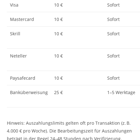
Visa
10 €
Sofort
Mastercard
10 €
Sofort
Skrill
10 €
Sofort
Neteller
10 €
Sofort
Paysafecard
10 €
Sofort
Banküberweisung
25 €
1–5 Werktage
Hinweis: Auszahlungslimits gelten oft pro Transaktion (z. B.
4.000 € pro Woche). Die Bearbeitungszeit für Auszahlungen
beträgt in der Regel 24–48 Stunden nach Verifizierung.