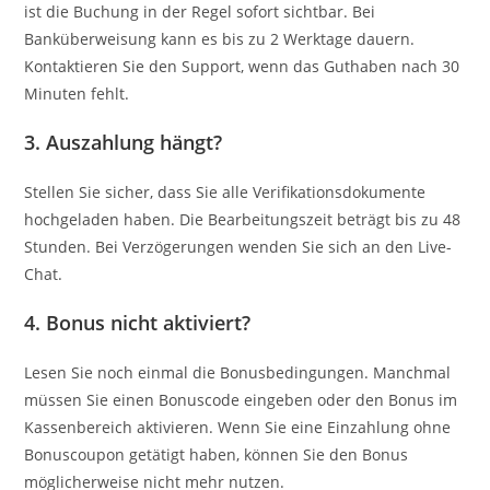
ist die Buchung in der Regel sofort sichtbar. Bei
Banküberweisung kann es bis zu 2 Werktage dauern.
Kontaktieren Sie den Support, wenn das Guthaben nach 30
Minuten fehlt.
3. Auszahlung hängt?
Stellen Sie sicher, dass Sie alle Verifikationsdokumente
hochgeladen haben. Die Bearbeitungszeit beträgt bis zu 48
Stunden. Bei Verzögerungen wenden Sie sich an den Live-
Chat.
4. Bonus nicht aktiviert?
Lesen Sie noch einmal die Bonusbedingungen. Manchmal
müssen Sie einen Bonuscode eingeben oder den Bonus im
Kassenbereich aktivieren. Wenn Sie eine Einzahlung ohne
Bonuscoupon getätigt haben, können Sie den Bonus
möglicherweise nicht mehr nutzen.