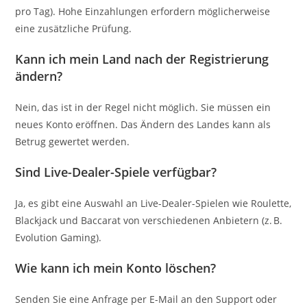
pro Tag). Hohe Einzahlungen erfordern möglicherweise
eine zusätzliche Prüfung.
Kann ich mein Land nach der Registrierung
ändern?
Nein, das ist in der Regel nicht möglich. Sie müssen ein
neues Konto eröffnen. Das Ändern des Landes kann als
Betrug gewertet werden.
Sind Live-Dealer-Spiele verfügbar?
Ja, es gibt eine Auswahl an Live-Dealer-Spielen wie Roulette,
Blackjack und Baccarat von verschiedenen Anbietern (z. B.
Evolution Gaming).
Wie kann ich mein Konto löschen?
Senden Sie eine Anfrage per E-Mail an den Support oder