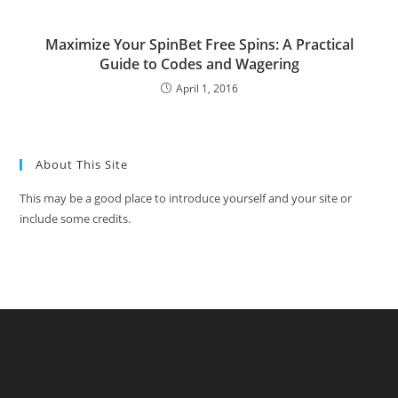
Maximize Your SpinBet Free Spins: A Practical
Guide to Codes and Wagering
April 1, 2016
About This Site
This may be a good place to introduce yourself and your site or
include some credits.