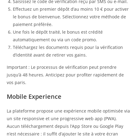
Saisissez le code de vérification reçu par SMS ou e-mail.
Effectuez un premier dépôt d’au moins 10 € pour activer
le bonus de bienvenue. Sélectionnez votre méthode de
paiement préférée.
Une fois le dépôt traité, le bonus est crédité
automatiquement ou via un code promo.
Téléchargez les documents requis pour la vérification
d’identité avant de retirer vos gains.
Important : Le processus de vérification peut prendre
jusqu’à 48 heures. Anticipez pour profiter rapidement de
vos paris.
Mobile Experience
La plateforme propose une expérience mobile optimisée via
un site responsive et une progressive web app (PWA).
Aucun téléchargement depuis l’App Store ou Google Play
n’est nécessaire : il suffit d’ajouter le site à votre écran