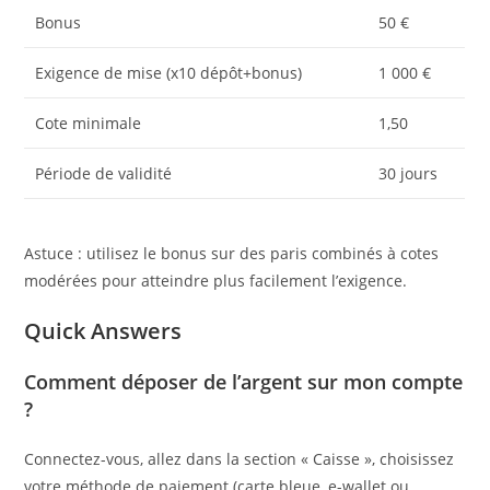
Bonus
50 €
Exigence de mise (x10 dépôt+bonus)
1 000 €
Cote minimale
1,50
Période de validité
30 jours
Astuce : utilisez le bonus sur des paris combinés à cotes
modérées pour atteindre plus facilement l’exigence.
Quick Answers
Comment déposer de l’argent sur mon compte
?
Connectez-vous, allez dans la section « Caisse », choisissez
votre méthode de paiement (carte bleue, e-wallet ou