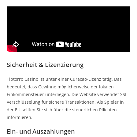
Sicherheit & Lizenzierung
Tiptorro Casino ist unter einer Curacao-Lizenz tätig. Das
bedeutet, dass Gewinne möglicherweise der lokalen
Einkommensteuer unterliegen. Die Website verwendet SSL-
Verschlüsselung für sichere Transaktionen. Als Spieler in
der EU sollten Sie sich über die steuerlichen Pflichten
informieren.
Ein- und Auszahlungen