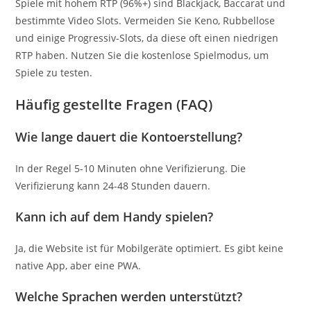
Spiele mit hohem RTP (96%+) sind Blackjack, Baccarat und
bestimmte Video Slots. Vermeiden Sie Keno, Rubbellose
und einige Progressiv-Slots, da diese oft einen niedrigen
RTP haben. Nutzen Sie die kostenlose Spielmodus, um
Spiele zu testen.
Häufig gestellte Fragen (FAQ)
Wie lange dauert die Kontoerstellung?
In der Regel 5-10 Minuten ohne Verifizierung. Die
Verifizierung kann 24-48 Stunden dauern.
Kann ich auf dem Handy spielen?
Ja, die Website ist für Mobilgeräte optimiert. Es gibt keine
native App, aber eine PWA.
Welche Sprachen werden unterstützt?