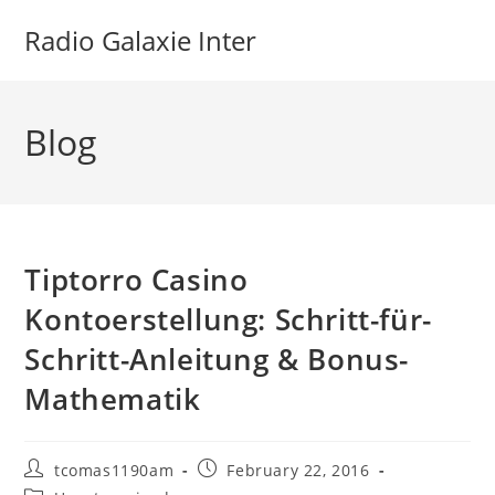
Skip
Radio Galaxie Inter
to
content
Blog
Tiptorro Casino
Kontoerstellung: Schritt-für-
Schritt-Anleitung & Bonus-
Mathematik
Post
Post
tcomas1190am
February 22, 2016
author:
published: