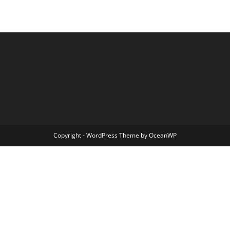
Copyright - WordPress Theme by OceanWP