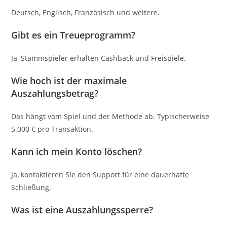
Deutsch, Englisch, Französisch und weitere.
Gibt es ein Treueprogramm?
Ja, Stammspieler erhalten Cashback und Freispiele.
Wie hoch ist der maximale
Auszahlungsbetrag?
Das hängt vom Spiel und der Methode ab. Typischerweise
5.000 € pro Transaktion.
Kann ich mein Konto löschen?
Ja, kontaktieren Sie den Support für eine dauerhafte
Schließung.
Was ist eine Auszahlungssperre?