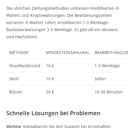
Die üblichen Zahlungsmethoden umfassen Kreditkarten, E-
Wallets und Kryptowährungen. Die Bearbeitungszeiten
variieren: E-Wallets sofort, Kreditkarten 1-3 Werktage,
Banküberweisungen 3-5 Werktage. Es gibt oft ein Mindest-
und Höchstlimit.
METHODE
MINDESTEINZAHLUNG
BEARBEITUNGSZE
Visa/Mastercard
10 €
1-3 Werktage
Skrill
10 €
Sofort
Bitcoin
20 €
10-30 Minuten
Schnelle Lösungen bei Problemen
Wichtig:
Kontaktieren Sie den Support bei ernsthaften