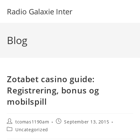
Skip
Radio Galaxie Inter
to
content
Blog
Zotabet casino guide:
Registrering, bonus og
mobilspill
Post
Post
tcomas1190am
September 13, 2015
author:
published:
Post
Uncategorized
category: