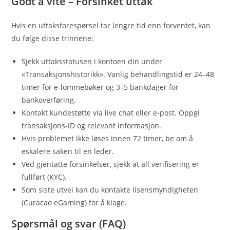
Godt å vite – Forsinket uttak
Hvis en uttaksforespørsel tar lengre tid enn forventet, kan
du følge disse trinnene:
Sjekk uttaksstatusen i kontoen din under
«Transaksjonshistorikk». Vanlig behandlingstid er 24–48
timer for e-lommebøker og 3–5 bankdager for
bankoverføring.
Kontakt kundestøtte via live chat eller e-post. Oppgi
transaksjons-ID og relevant informasjon.
Hvis problemet ikke løses innen 72 timer, be om å
eskalere saken til en leder.
Ved gjentatte forsinkelser, sjekk at all verifisering er
fullført (KYC).
Som siste utvei kan du kontakte lisensmyndigheten
(Curacao eGaming) for å klage.
Spørsmål og svar (FAQ)