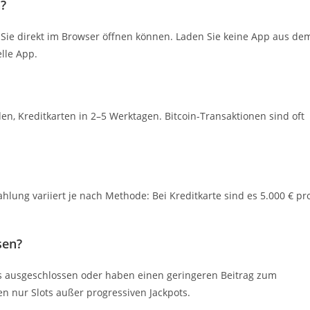
?
ie Sie direkt im Browser öffnen können. Laden Sie keine App aus de
elle App.
n, Kreditkarten in 2–5 Werktagen. Bitcoin-Transaktionen sind oft
lung variiert je nach Methode: Bei Kreditkarte sind es 5.000 € pr
sen?
us ausgeschlossen oder haben einen geringeren Beitrag zum
n nur Slots außer progressiven Jackpots.