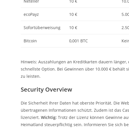
Neteller
10 €
10.
ecoPayz
10 €
5.0
Sofortüberweisung
10 €
2.5
Bitcoin
0,001 BTC
Kei
Hinweis: Auszahlungen an Kreditkarten dauern länger, d
schnellste Option. Bei Gewinnen über 10.000 € behält s
zu leisten.
Security Overview
Die Sicherheit Ihrer Daten hat oberste Priorität. Die We
übertragenen Informationen schützt. Zudem ist das Cas
lizenziert.
Wichtig:
Trotz der Lizenz können Gewinne aus 
Heimatland steuerpflichtig sein. Informieren Sie sich b