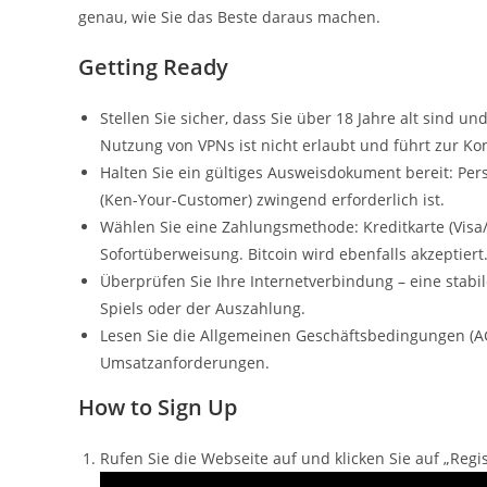
genau, wie Sie das Beste daraus machen.
Getting Ready
Stellen Sie sicher, dass Sie über 18 Jahre alt sind 
Nutzung von VPNs ist nicht erlaubt und führt zur Ko
Halten Sie ein gültiges Ausweisdokument bereit: Per
(Ken-Your-Customer) zwingend erforderlich ist.
Wählen Sie eine Zahlungsmethode: Kreditkarte (Visa/Ma
Sofortüberweisung. Bitcoin wird ebenfalls akzeptiert
Überprüfen Sie Ihre Internetverbindung – eine stab
Spiels oder der Auszahlung.
Lesen Sie die Allgemeinen Geschäftsbedingungen (
Umsatzanforderungen.
How to Sign Up
Rufen Sie die Webseite auf und klicken Sie auf „Regis