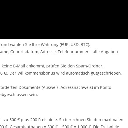
t und wählen Sie Ihre Währung (EUR, USD, BTC).
chname, Geburtsdatum, Adresse, Telefonnummer – alle Angaben
lls keine E-Mail ankommt, prüfen Sie den Spam-Ordner.
10 €). Der Willkommensbonus wird automatisch gutgeschrieben,
geforderten Dokumente (Ausweis, Adressnachweis) im Konto
 abgeschlossen sein.
 zu 500 € plus 200 Freispiele. So berechnen Sie den maximalen
0 €. Gesamtguthaben = 500 € + 500 € = 1.000 €. Die Freispiele