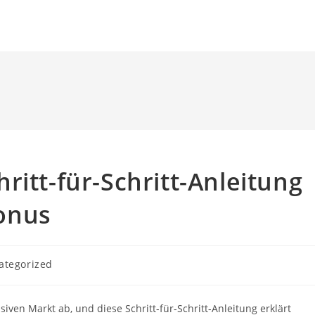
ritt-für-Schritt-Anleitung
onus
ategorized
y:
ven Markt ab, und diese Schritt-für-Schritt-Anleitung erklärt